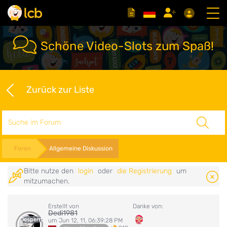
Schöne Video-Slots zum Spaß!
Zurück zur Liste
Suche
Foren
Allgemeine Diskussion
Bitte nutze den
login
oder
die Registrierung
um
mitzumachen.
Erstellt von
Danke von:
Dedi1981
Gesperrt
um Jun 12, 11, 06:39:28 PM