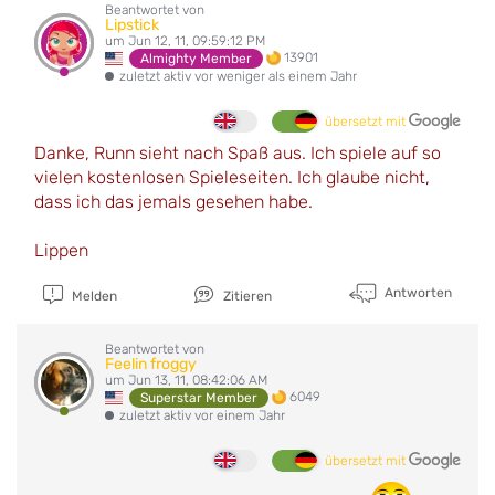
Beantwortet von
Lipstick
um Jun 12, 11, 09:59:12 PM
13901
Almighty Member
zuletzt aktiv vor weniger als einem Jahr
übersetzt mit
Danke, Runn sieht nach Spaß aus. Ich spiele auf so
vielen kostenlosen Spieleseiten. Ich glaube nicht,
dass ich das jemals gesehen habe.
Lippen
Antworten
Melden
Zitieren
Beantwortet von
Feelin froggy
um Jun 13, 11, 08:42:06 AM
6049
Superstar Member
zuletzt aktiv vor einem Jahr
übersetzt mit