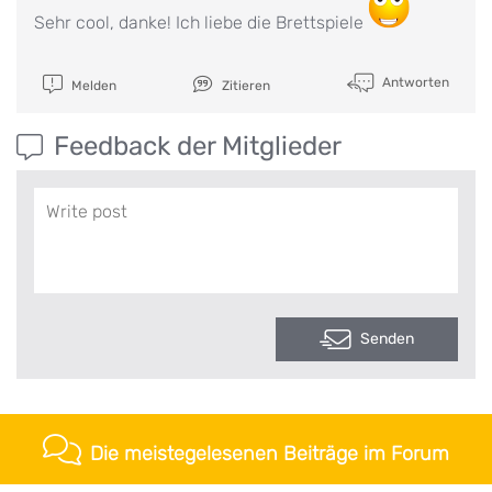
Sehr cool, danke! Ich liebe die Brettspiele
Antworten
Melden
Zitieren
Feedback der Mitglieder
Senden
Die meistegelesenen Beiträge im Forum