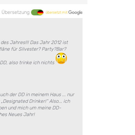
Übersetzung
übersetzt mit
 des Jahres!!! Das Jahr 2012 ist
Pläne für Silvester? Party?Bar?
DD, also trinke ich nichts
 auch der DD in meinem Haus ... nur
 „Designated Drinker!“ Also... ich
eiben und mich um meine DD-
hes Neues Jahr!