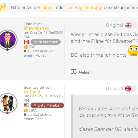
Bitte nutze den
login
oder
die Registrierung
um mitzumachen
Erstellt von
Original
shawnoshag
um Dec 26, 11, 06:22:29
Wieder ist es diese Zeit des J
PM
sind Ihre Pläne für Silvester?
Hero Member
902
zuletzt aktiv vor
DD, also trinke ich nichts
einem Monat
Melden
Beantwortet von
Original
kattboots
um Dec 26, 11, 06:59:02
PM
Mighty Member
Wieder ist es diese Zeit de
2805
zuletzt aktiv vor
da. Was sind Ihre Pläne für
einem Jahr
dieses Jahr der DD, also t