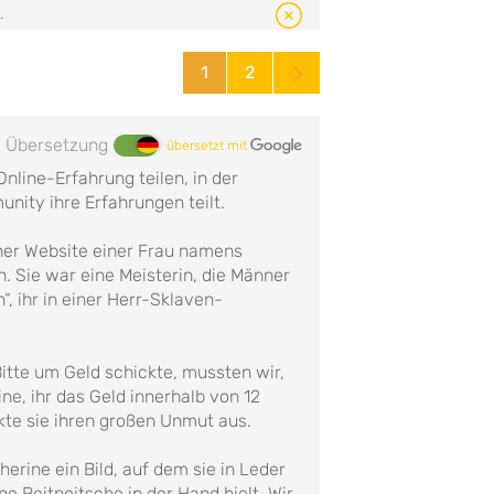
.
1
2
Übersetzung
übersetzt mit
line-Erfahrung teilen, in der
nity ihre Erfahrungen teilt.
iner Website einer Frau namens
n. Sie war eine Meisterin, die Männer
, ihr in einer Herr-Sklaven-
Bitte um Geld schickte, mussten wir,
ne, ihr das Geld innerhalb von 12
kte sie ihren großen Unmut aus.
erine ein Bild, auf dem sie in Leder
e Reitpeitsche in der Hand hielt. Wir,