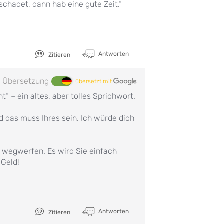
schadet, dann hab eine gute Zeit.“
Antworten
Zitieren
Übersetzung
übersetzt mit
 – ein altes, aber tolles Sprichwort.
nd das muss Ihres sein. Ich würde dich
f wegwerfen. Es wird Sie einfach
 Geld!
Antworten
Zitieren