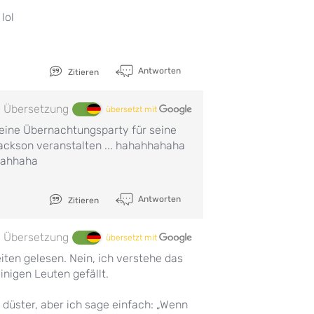
 lol
Antworten
Zitieren
Übersetzung
übersetzt mit
n eine Übernachtungsparty für seine
ackson veranstalten ... hahahhahaha
hahahhaha
Antworten
Zitieren
Übersetzung
übersetzt mit
iten gelesen. Nein, ich verstehe das
einigen Leuten gefällt.
o düster, aber ich sage einfach: „Wenn