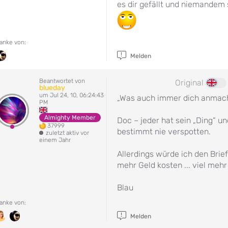
es dir gefällt und niemandem 
anke von:
Melden
Beantwortet von
Original
blueday
um Jul 24, 10, 06:24:43
„Was auch immer dich anmacht“
PM
Almighty Member
Doc – jeder hat sein „Ding“ u
37999
bestimmt nie verspotten.
zuletzt aktiv vor
einem Jahr
Allerdings würde ich den Brie
mehr Geld kosten ... viel mehr
Blau
anke von:
Melden