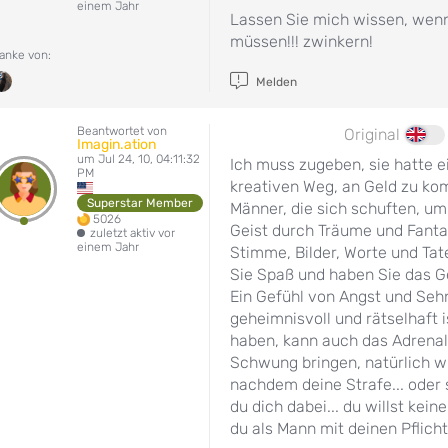
einem Jahr
Lassen Sie mich wissen, wenn
müssen!!! zwinkern!
anke von:
Melden
Beantwortet von
Original
Imagin.ation
um Jul 24, 10, 04:11:32
Ich muss zugeben, sie hatte e
PM
kreativen Weg, an Geld zu ko
Superstar Member
Männer, die sich schuften, um
5026
Geist durch Träume und Fantas
zuletzt aktiv vor
einem Jahr
Stimme, Bilder, Worte und Tat
Sie Spaß und haben Sie das Ge
Ein Gefühl von Angst und Seh
geheimnisvoll und rätselhaft 
haben, kann auch das Adrenali
Schwung bringen, natürlich wi
nachdem deine Strafe... oder s
du dich dabei... du willst kein
du als Mann mit deinen Pflicht