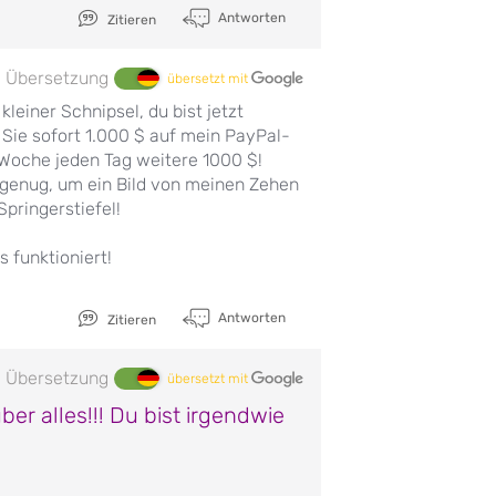
Antworten
Zitieren
Übersetzung
übersetzt mit
kleiner Schnipsel, du bist jetzt
s Sie sofort 1.000 $ auf mein PayPal-
Woche jeden Tag weitere 1000 $!
 genug, um ein Bild von meinen Zehen
Springerstiefel!
as funktioniert!
Antworten
Zitieren
Übersetzung
übersetzt mit
ber alles!!! Du bist irgendwie