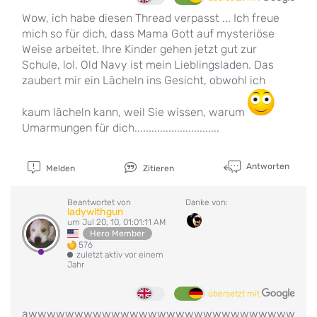
Wow, ich habe diesen Thread verpasst ... Ich freue
mich so für dich, dass Mama Gott auf mysteriöse
Weise arbeitet. Ihre Kinder gehen jetzt gut zur
Schule, lol. Old Navy ist mein Lieblingsladen. Das
zaubert mir ein Lächeln ins Gesicht, obwohl ich
kaum lächeln kann, weil Sie wissen, warum
Umarmungen für dich..............................
Antworten
Melden
Zitieren
Beantwortet von
Danke von:
ladywithgun
um Jul 20, 10, 01:01:11 AM
Hero Member
576
zuletzt aktiv vor einem
Jahr
übersetzt mit
awwwwwwwwwwwwwwwwwwwwwwwwwwwww