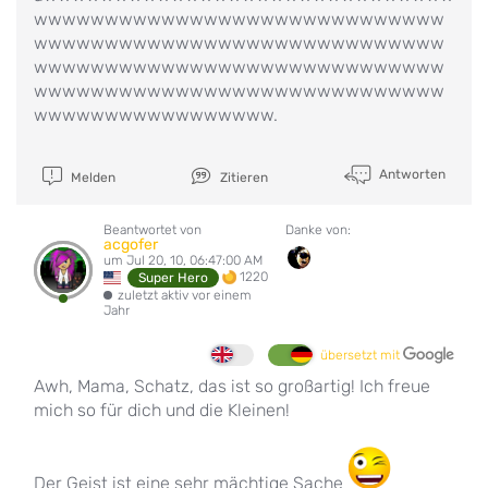
wwwwwwwwwwwwwwwwwwwwwwwwwwwww
wwwwwwwwwwwwwwwwwwwwwwwwwwwww
wwwwwwwwwwwwwwwwwwwwwwwwwwwww
wwwwwwwwwwwwwwwwwwwwwwwwwwwww
wwwwwwwwwwwwwwwww.
Antworten
Melden
Zitieren
Beantwortet von
Danke von:
acgofer
um Jul 20, 10, 06:47:00 AM
1220
Super Hero
zuletzt aktiv vor einem
Jahr
übersetzt mit
Awh, Mama, Schatz, das ist so großartig! Ich freue
mich so für dich und die Kleinen!
Der Geist ist eine sehr mächtige Sache