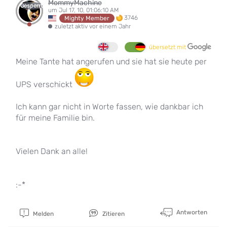
MommyMachine
Gesperrt
um Jul 17, 10, 01:06:10 AM
3746
Mighty Member
zuletzt aktiv vor einem Jahr
übersetzt mit
Meine Tante hat angerufen und sie hat sie heute per
UPS verschickt
Ich kann gar nicht in Worte fassen, wie dankbar ich
für meine Familie bin.
Vielen Dank an alle!
:-*
Antworten
Melden
Zitieren