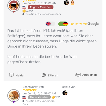
um Jul 18, 10, 01:33:02 AM
Mighty Member
3032
zuletzt aktiv vor einem Jahr
übersetzt mit
Das ist toll zu hören, MM. Ich weiß (aus Ihren
Beiträgen), dass Ihr Leben zwar hart war, Sie aber
dennoch nicht zulassen, dass Dinge die wichtigeren
Dinge in Ihrem Leben stören.
Kopf hoch, das ist die beste Art, der Welt
gegenüberzutreten.
Antworten
Melden
Zitieren
Beantwortet von
Danke von:
mamrone
um Jul 18, 10, 01:58:01 AM
912
Hero Member
zuletzt aktiv vor einem
Jahr