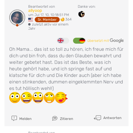
Beantwortet von
Danke von:
allyoop
um Jul 17, 10, 10:18:51 PM
364
Sr. Member
zuletzt aktiv vor einem
Jahr
übersetzt mit
Oh Mama... das ist so toll zu hören, ich freue mich für
dich und bin froh, dass du den Glauben bewahrt und
weiter gebetet hast. Das ist das Beste, was ich
heute gehört habe, und ich springe fast auf und
klatsche für dich und Die Kinder auch (aber ich habe
einen stinkenden, dummen eingeklemmten Nerv und
es tut höllisch weh!!)
Antworten
Melden
Zitieren
Beantwortet von