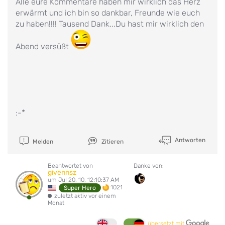
Alle eure Kommentare haben mir wirklich das Herz
erwärmt und ich bin so dankbar, Freunde wie euch
zu haben!!!! Tausend Dank...Du hast mir wirklich den
Abend versüßt
:-*
Antworten
Melden
Zitieren
Beantwortet von
Danke von:
givennsz
um Jul 20, 10, 12:10:37 AM
1021
Super Hero
zuletzt aktiv vor einem
Monat
übersetzt mit