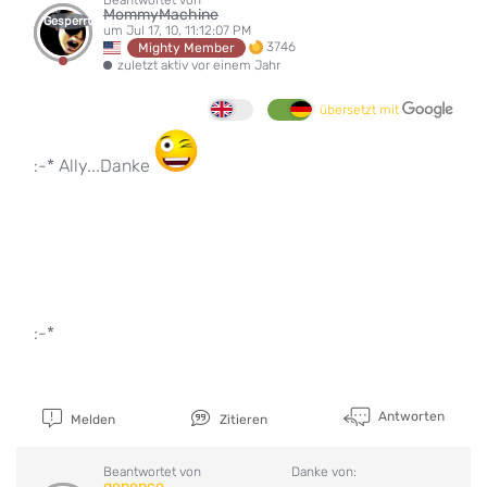
MommyMachine
Gesperrt
um Jul 17, 10, 11:12:07 PM
3746
Mighty Member
zuletzt aktiv vor einem Jahr
übersetzt mit
:-* Ally...Danke
:-*
Antworten
Melden
Zitieren
Beantwortet von
Danke von:
genenco