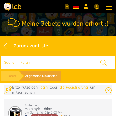
Meine Gebete wurden erhört ;)
Zurück zur Liste
Suche
Foren
Allgemeine Diskussion
Bitte nutze den
login
oder
die Registrierung
um
mitzumachen.
Erstellt von
MommyMachine
Gesperrt
um Jul 16, 10, 03:42:03 PM