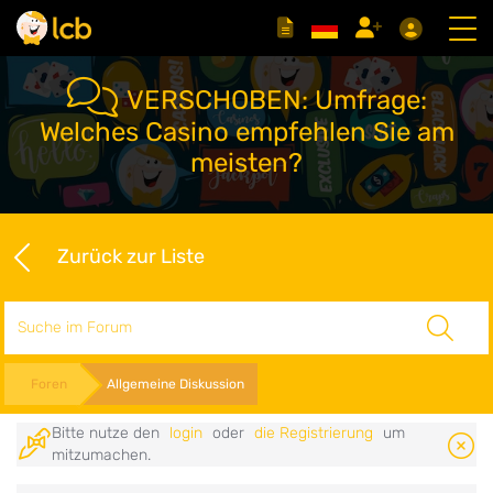
VERSCHOBEN: Umfrage:
Welches Casino empfehlen Sie am
meisten?
Zurück zur Liste
Suche
Foren
Allgemeine Diskussion
Bitte nutze den
login
oder
die Registrierung
um
mitzumachen.