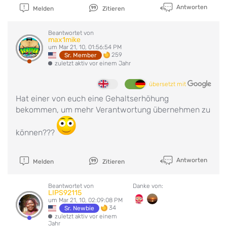
Antworten
Melden
Zitieren
Beantwortet von
max1mike
um Mar 21, 10, 01:56:54 PM
259
Sr. Member
zuletzt aktiv vor einem Jahr
übersetzt mit
Hat einer von euch eine Gehaltserhöhung
bekommen, um mehr Verantwortung übernehmen zu
können???
Antworten
Melden
Zitieren
Beantwortet von
Danke von:
LIPS92115
um Mar 21, 10, 02:09:08 PM
34
Sr. Newbie
zuletzt aktiv vor einem
Jahr