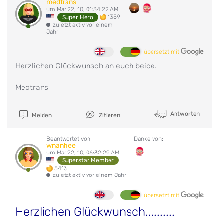
medtrans
um Mar 22, 10, 01:34:22 AM
1359
Super Hero
zuletzt aktiv vor einem
Jahr
übersetzt mit
Herzlichen Glückwunsch an euch beide.
Medtrans
Antworten
Melden
Zitieren
Beantwortet von
Danke von:
wnanhee
um Mar 22, 10, 06:32:29 AM
Superstar Member
5413
zuletzt aktiv vor einem Jahr
übersetzt mit
Herzlichen Glückwunsch..........