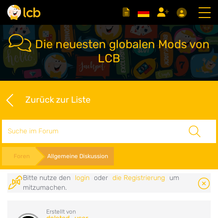
Die neuesten globalen Mods von
LCB
Zurück zur Liste
Suche
Foren
Allgemeine Diskussion
Bitte nutze den
login
oder
die Registrierung
um
mitzumachen.
Erstellt von