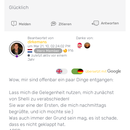
Glücklich
Antworten
Melden
Zitieren
Beantwortet von
Danke von:
dirkemans
um Mar 21, 10, 02:24:02 PM
916
Hero Member
zuletzt aktiv vor einem
Jahr
übersetzt mit
Wow, mir sind offenbar ein paar Dinge entgangen:
Lass mich die Gelegenheit nutzen, mich zunächst
von Shelli zu verabschieden!
Sie war eine der Ersten, die mich nachmittags
begrüßte, und ich mochte sie:)
Was auch immer der Grund sein mag, es ist schade,
dass es nicht geklappt hat.