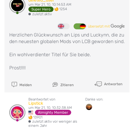
deleted_user
um Mar 21, 10, 10:14:53 AM
1254
Super Hero
zuletzt aktiv
übersetzt mit
Herzlichen Glückwunsch an Lips und Luckynn, die zu
den neuesten globalen Mods von LCB geworden sind.
Ein wohlverdienter Titel für Sie beide.
Prost!!!!
Antworten
Melden
Zitieren
Beantwortet von
Danke von:
Lipstick
um Mar 21, 10, 10:32:38 AM
Almighty Member
13901
zuletzt aktiv vor weniger als
einem Jahr