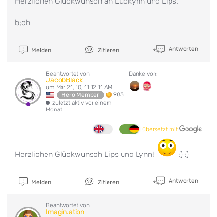
Herzlichen Glückwunsch an Luckynn und Lips.
b;dh
Antworten
Melden
Zitieren
Beantwortet von
Danke von:
JacobBlack
um Mar 21, 10, 11:12:11 AM
983
Hero Member
zuletzt aktiv vor einem
Monat
übersetzt mit
Herzlichen Glückwunsch Lips und Lynn!!
:) :)
Antworten
Melden
Zitieren
Beantwortet von
Imagin.ation