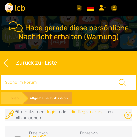
Habe gerade diese persönliche
Nachricht erhalten (Warnung)
Zurück zur Liste
Suche
Foren
Allgemeine Diskussion
Bitte nutze den
login
oder
die Registrierung
um
mitzumachen.
Erstellt von
Danke von: