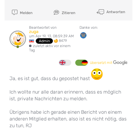
Antworten
Melden
Zitieren
Beantwortet von
Danke von:
zuga
um Apr 19, 13, 08:59:39 AM
8479
Admin
zuletzt aktiv vor einem
Tag
übersetzt mit
Ja, es ist gut, dass du gepostet hast
Ich wollte nur alle daran erinnern, dass es möglich
ist, private Nachrichten zu melden.
Übrigens habe ich gerade einen Bericht von einem
anderen Mitglied erhalten, also ist es nicht nötig, das
zu tun, RJ