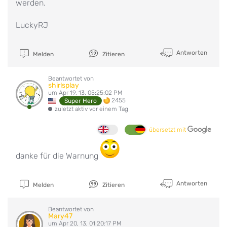
werden.
LuckyRJ
Antworten
Melden
Zitieren
Beantwortet von
shirlsplay
um Apr 19, 13, 05:25:02 PM
2455
Super Hero
zuletzt aktiv vor einem Tag
übersetzt mit
danke für die Warnung
Antworten
Melden
Zitieren
Beantwortet von
Mary47
um Apr 20, 13, 01:20:17 PM