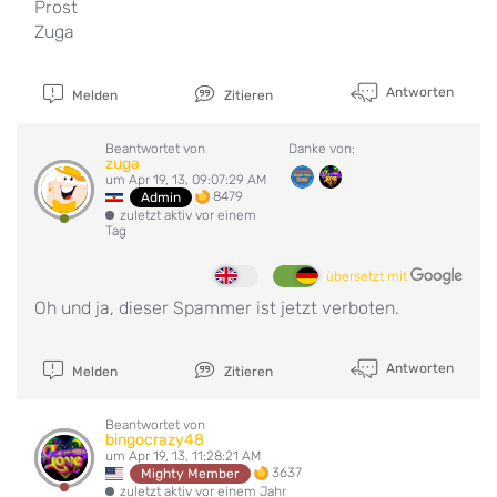
Prost
Zuga
Antworten
Melden
Zitieren
Beantwortet von
Danke von:
zuga
um Apr 19, 13, 09:07:29 AM
8479
Admin
zuletzt aktiv vor einem
Tag
übersetzt mit
Oh und ja, dieser Spammer ist jetzt verboten.
Antworten
Melden
Zitieren
Beantwortet von
bingocrazy48
um Apr 19, 13, 11:28:21 AM
3637
Mighty Member
zuletzt aktiv vor einem Jahr