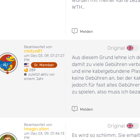
wurden mit meiner Karte bezah
WTH..
Melden
Beantwortet von
Original
mistye81
um Dec 03, 09, 07:27:27
Aus diesem Grund lehne ich de
PM
damit zu viele Gebühren verbu
Sr. Member
289
und eine kabelgebundene Plast
zuletzt aktiv vor
keine Gebühren an, bei der ka
einem Jahr
jedoch für fast alles Gebühre
zu spielen, also muss ich beza
Melden
Beantwortet von
Original
Imagin.ation
um Dec 03, 09, 07:46:13
Es wird so schlimm. Sie erhal
PM