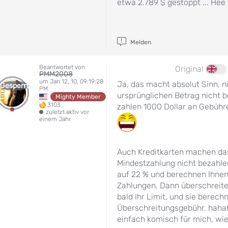
etwa 2.789 $ gestoppt ... Hee 
Melden
Beantwortet von
Original
PMM2008
um Jan 12, 10, 09:19:28
Ja, das macht absolut Sinn, n
Gesperrt
PM
ursprünglichen Betrag nicht 
Mighty Member
3103
zahlen 1000 Dollar an Gebühre
zuletzt aktiv vor
einem Jahr
Auch Kreditkarten machen das
Mindestzahlung nicht bezahle
auf 22 % und berechnen Ihnen
Zahlungen. Dann überschreite
bald Ihr Limit, und sie berech
Überschreitungsgebühr. hahaha
einfach komisch für mich, wie