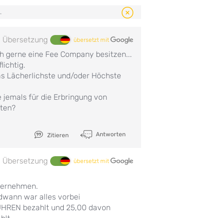
.
Übersetzung
übersetzt mit
ich gerne eine Fee Company besitzen...
lichtig.
as Lächerlichste und/oder Höchste
 jemals für die Erbringung von
sten?
Antworten
Zitieren
Übersetzung
übersetzt mit
nternehmen.
dwann war alles vorbei
ÜHREN bezahlt und 25,00 davon