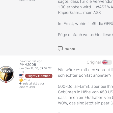
einem Jahr
sagte, dass für die Verwendun
1,00 erhoben wird ... WAS? 
Papierkram... mein A$$
Im Ernst, wohin fließt die GEB
Füge einfach weiterhin diese
Melden
Beantwortet von
Original
PMM2008
um Jan 12, 10, 09:02:27
Wie wäre es mit den schreckli
Gesperrt
PM
schlechter Bonität anbieten?
Mighty Member
3103
zuletzt aktiv vor
500-Dollar-Limit, aber bei I
einem Jahr
Gebühren in Höhe von 450 US-
dass Ihnen ein Guthaben von 
WOW, das sind jetzt ein paar 