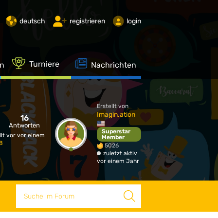
deutsch
registrieren
login
Turniere
en
Nachrichten
Erstellt von
Imagin.ation
16
Antworten
Superstar
llt vor vor einem
Member
8
5026
zuletzt aktiv
vor einem Jahr
Suche