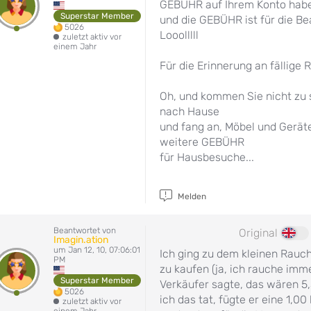
GEBÜHR auf Ihrem Konto hab
Superstar Member
und die GEBÜHR ist für die B
5026
Looolllll
zuletzt aktiv vor
einem Jahr
Für die Erinnerung an fällige 
Oh, und kommen Sie nicht zu 
nach Hause
und fang an, Möbel und Gerät
weitere GEBÜHR
für Hausbesuche...
Melden
Beantwortet von
Original
Imagin.ation
um Jan 12, 10, 07:06:01
Ich ging zu dem kleinen Rauc
PM
zu kaufen (ja, ich rauche imme
Superstar Member
Verkäufer sagte, das wären 5,
5026
ich das tat, fügte er eine 1,00 
zuletzt aktiv vor