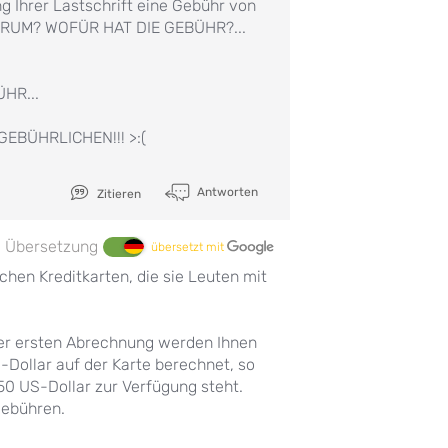
g Ihrer Lastschrift eine Gebühr von
WARUM? WOFÜR HAT DIE GEBÜHR?...
ÜHR...
 GEBÜHRLICHEN!!! >:(
Antworten
Zitieren
Übersetzung
übersetzt mit
chen Kreditkarten, die sie Leuten mit
hrer ersten Abrechnung werden Ihnen
Dollar auf der Karte berechnet, so
50 US-Dollar zur Verfügung steht.
Gebühren.