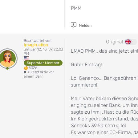
PMM
Melden
Beantwortet von
Original
Imagin.ation
um Jan 12, 10, 09:22:03
LMAO PMM.. das sind jetzt e
PM
Superstar Member
Guter Eintrag!
5026
zuletzt aktiv vor
einem Jahr
Lol Genenco... Bankgebühren k
summieren!
Mein Vater bekam diesen Schec
er ging zu seiner Bank, um ih
sagte zu ihm: „Hast du die Rü
Im Kleingedruckten stand, das
Schecks 39,50 betrug lol
Es war von einer CC-Firma, da