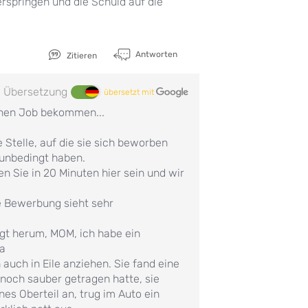
rspringen und die Schuld auf die
Antworten
Zitieren
Übersetzung
übersetzt mit
inen Job bekommen...
e Stelle, auf die sie sich beworben
e unbedingt haben.
nen Sie in 20 Minuten hier sein und wir
e Bewerbung sieht sehr
egt herum, MOM, ich habe ein
ma
auch in Eile anziehen. Sie fand eine
noch sauber getragen hatte, sie
nes Oberteil an, trug im Auto ein