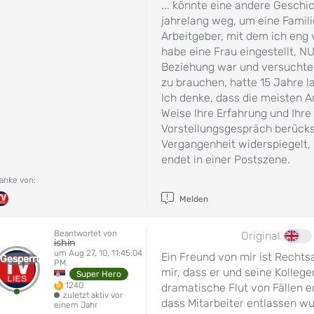
... könnte eine andere Geschi
jahrelang weg, um eine Famili
Arbeitgeber, mit dem ich eng 
habe eine Frau eingestellt, NU
Beziehung war und versuchte
zu brauchen, hatte 15 Jahre la
Ich denke, dass die meisten A
Weise Ihre Erfahrung und Ihre 
Vorstellungsgespräch berücks
Vergangenheit widerspiegelt,
endet in einer Postszene.
anke von:
Melden
Beantwortet von
Original
ishin
um Aug 27, 10, 11:45:04
Ein Freund von mir ist Rechtsa
Gesperrt
PM
mir, dass er und seine Kollege
Super Hero
1240
dramatische Flut von Fällen e
zuletzt aktiv vor
dass Mitarbeiter entlassen w
einem Jahr