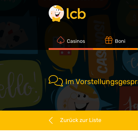
Casinos
Boni
Im Vorstellungsgesprä
Zurück zur Liste