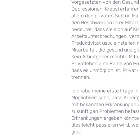
Vorgesetzten von den Gesundh
Depressionen, Krebs) erfahren
allem den privaten Sektor. M
den Beschwerden ihrer Mitarbe
bedeutet, dass sie sich auf Kr
Arbeitsunterbrechungen, verm
Produktivität usw. einstelle
Mitarbeiter, die gesund und gl
Kein Arbeitgeber möchte Mitar
Privatleben eine Reihe von Pr
dass es unmöglich ist, Privat-
trennen.
Ich habe meine erste Frage in 
Möglichkeit sehe, dass Arbeit
mit bekannten Erkrankungen we
zukünftigen Problemen befass
Erkrankungen ergeben könnten.
dies leicht passieren wird, we
gibt.