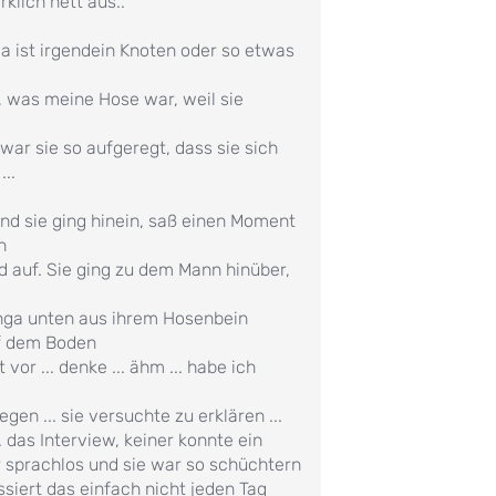
klich nett aus..
a ist irgendein Knoten oder so etwas
, was meine Hose war, weil sie
war sie so aufgeregt, dass sie sich
..
und sie ging hinein, saß einen Moment
n
d auf. Sie ging zu dem Mann hinüber,
Tanga unten aus ihrem Hosenbein
uf dem Boden
t vor ... denke ... ähm ... habe ich
egen ... sie versuchte zu erklären ...
 das Interview, keiner konnte ein
r sprachlos und sie war so schüchtern
ssiert das einfach nicht jeden Tag