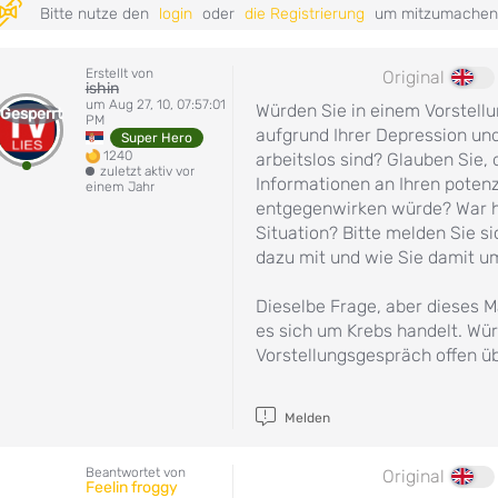
Bitte nutze den
login
oder
die Registrierung
um mitzumachen
Erstellt von
Original
ishin
um Aug 27, 10, 07:57:01
Würden Sie in einem Vorstell
Gesperrt
PM
aufgrund Ihrer Depression un
Super Hero
1240
arbeitslos sind? Glauben Sie,
zuletzt aktiv vor
Informationen an Ihren potenzi
einem Jahr
entgegenwirken würde? War hi
Situation? Bitte melden Sie si
dazu mit und wie Sie damit u
Dieselbe Frage, aber dieses M
es sich um Krebs handelt. Wür
Vorstellungsgespräch offen ü
Melden
Beantwortet von
Original
Feelin froggy