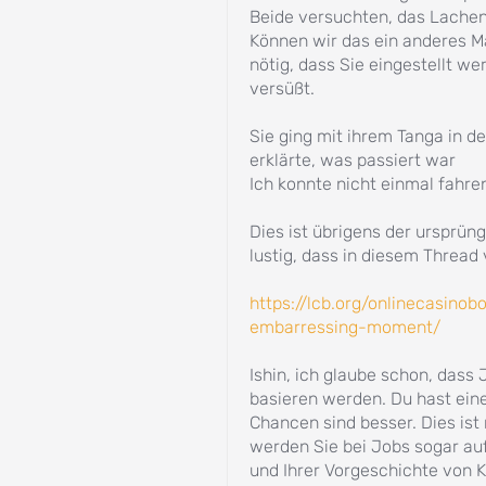
Beide versuchten, das Lachen 
Können wir das ein anderes Ma
nötig, dass Sie eingestellt w
versüßt.
Sie ging mit ihrem Tanga in d
erklärte, was passiert war
Ich konnte nicht einmal fahre
Dies ist übrigens der ursprüng
lustig, dass in diesem Thread 
https://lcb.org/onlinecasino
embarressing-moment/
Ishin, ich glaube schon, dass
basieren werden. Du hast eine
Chancen sind besser. Dies ist
werden Sie bei Jobs sogar auf
und Ihrer Vorgeschichte von K