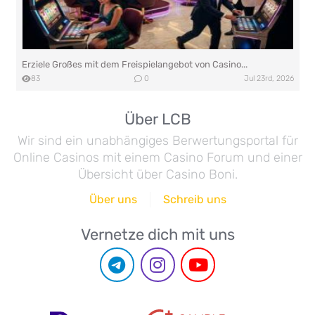
Schnappen Sie sich das 65 Freispiele Angebot von Slotoro:...
132
0
Jun 16th, 2026
Erziele Großes mit dem Freispielangebot von Casino...
83
0
Jul 23rd, 2026
Über LCB
Wir sind ein unabhängiges Berwertungsportal für
Online Casinos mit einem Casino Forum und einer
Übersicht über Casino Boni.
Schalten Sie heute 60 Freispiele mit dem Sonderangebot...
131
0
Jun 29th, 2026
Über uns
Schreib uns
Vernetze dich mit uns
Erleben Sie den Nervenkitzel mit 115 Freispielen bei...
90
2
Dec 2nd, 2025