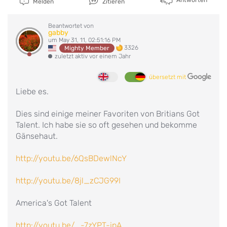
Melden
Zitieren
Beantwortet von
gabby
um May 31, 11, 02:51:16 PM
3326
Mighty Member
zuletzt aktiv vor einem Jahr
übersetzt mit
Liebe es.
Dies sind einige meiner Favoriten von Britians Got
Talent. Ich habe sie so oft gesehen und bekomme
Gänsehaut.
http://youtu.be/6QsBDewlNcY
http://youtu.be/8jl_zCJG99I
America's Got Talent
http://youtu.be/_-7zYPT-jpA