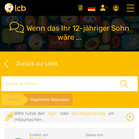
Wenn das Ihr 12-jähriger Sohn
wäre ...
Zurück zur Liste
Suche
Foren
Allgemeine Diskussion
Bitte nutze den
login
oder
die Registrierung
um
mitzumachen.
Erstellt von
Danke von: