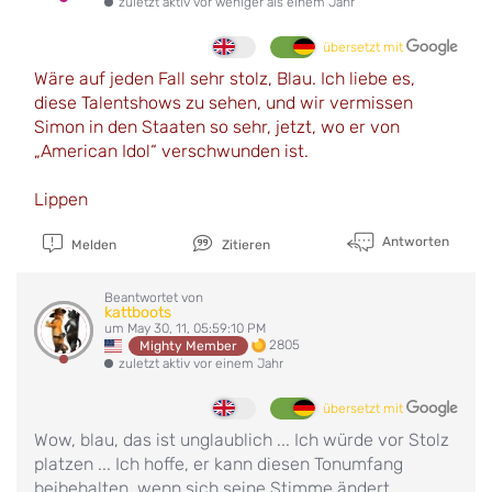
zuletzt aktiv vor weniger als einem Jahr
übersetzt mit
Wäre auf jeden Fall sehr stolz, Blau. Ich liebe es,
diese Talentshows zu sehen, und wir vermissen
Simon in den Staaten so sehr, jetzt, wo er von
„American Idol“ verschwunden ist.
Lippen
Antworten
Melden
Zitieren
Beantwortet von
kattboots
um May 30, 11, 05:59:10 PM
2805
Mighty Member
zuletzt aktiv vor einem Jahr
übersetzt mit
Wow, blau, das ist unglaublich ... Ich würde vor Stolz
platzen ... Ich hoffe, er kann diesen Tonumfang
beibehalten, wenn sich seine Stimme ändert ...