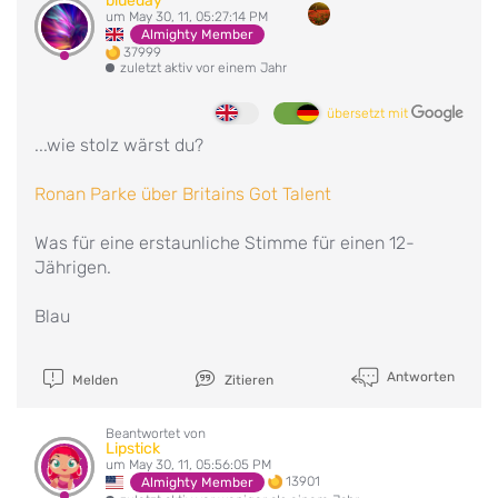
blueday
um May 30, 11, 05:27:14 PM
Almighty Member
37999
zuletzt aktiv vor einem Jahr
übersetzt mit
...wie stolz wärst du?
Ronan Parke über Britains Got Talent
Was für eine erstaunliche Stimme für einen 12-
Jährigen.
Blau
Antworten
Melden
Zitieren
Beantwortet von
Lipstick
um May 30, 11, 05:56:05 PM
13901
Almighty Member