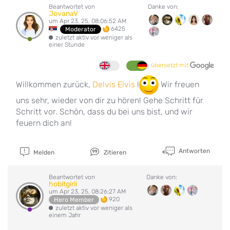
Beantwortet von
Danke von:
JovanaV
um Apr 23, 25, 08:06:52 AM
6425
Moderator
zuletzt aktiv vor weniger als
einer Stunde
übersetzt mit
Willkommen zurück,
Delvis Elvis
!
Wir freuen
uns sehr, wieder von dir zu hören! Gehe Schritt für
Schritt vor. Schön, dass du bei uns bist, und wir
feuern dich an!
Antworten
Melden
Zitieren
Beantwortet von
Danke von:
hobitgirli
um Apr 23, 25, 08:26:27 AM
920
Hero Member
zuletzt aktiv vor weniger als
einem Jahr