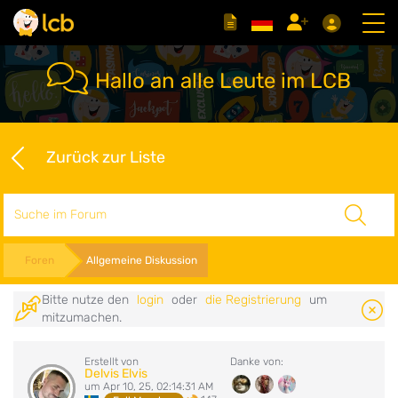
Hallo an alle Leute im LCB
Zurück zur Liste
Suche
Foren
Allgemeine Diskussion
Bitte nutze den
login
oder
die Registrierung
um
mitzumachen.
Erstellt von
Danke von:
Delvis Elvis
um Apr 10, 25, 02:14:31 AM