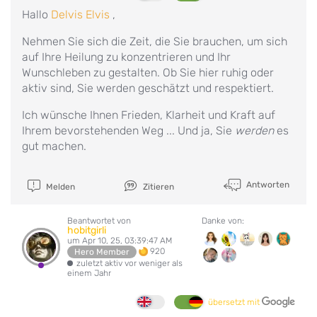
Hallo
Delvis Elvis
,
Nehmen Sie sich die Zeit, die Sie brauchen, um sich
auf Ihre Heilung zu konzentrieren und Ihr
Wunschleben zu gestalten. Ob Sie hier ruhig oder
aktiv sind, Sie werden geschätzt und respektiert.
Ich wünsche Ihnen Frieden, Klarheit und Kraft auf
Ihrem bevorstehenden Weg ... Und ja, Sie
werden
es
gut machen.
Antworten
Melden
Zitieren
Beantwortet von
Danke von:
hobitgirli
um Apr 10, 25, 03:39:47 AM
920
Hero Member
zuletzt aktiv vor weniger als
einem Jahr
übersetzt mit