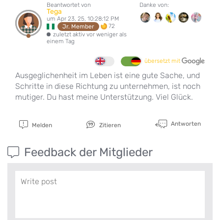
Beantwortet von
Danke von:
Tega
um Apr 23, 25, 10:28:12 PM
72
Jr. Member
zuletzt aktiv vor weniger als
einem Tag
übersetzt mit
Ausgeglichenheit im Leben ist eine gute Sache, und
Schritte in diese Richtung zu unternehmen, ist noch
mutiger. Du hast meine Unterstützung. Viel Glück.
Antworten
Melden
Zitieren
Feedback der Mitglieder