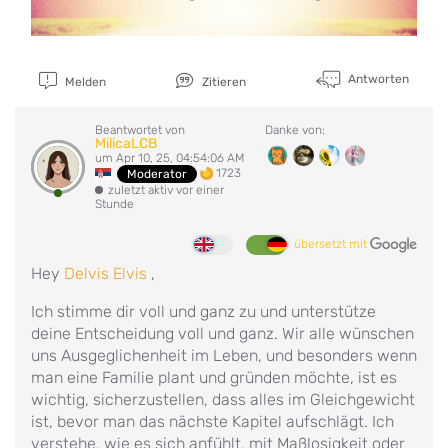
Antworten
Melden
Zitieren
Beantwortet von
Danke von:
MilicaLCB
um Apr 10, 25, 04:54:06 AM
1723
Moderator
zuletzt aktiv vor einer
Stunde
übersetzt mit
Hey
Delvis Elvis
,
Ich stimme dir voll und ganz zu und unterstütze
deine Entscheidung voll und ganz. Wir alle wünschen
uns Ausgeglichenheit im Leben, und besonders wenn
man eine Familie plant und gründen möchte, ist es
wichtig, sicherzustellen, dass alles im Gleichgewicht
ist, bevor man das nächste Kapitel aufschlägt. Ich
verstehe, wie es sich anfühlt, mit Maßlosigkeit oder