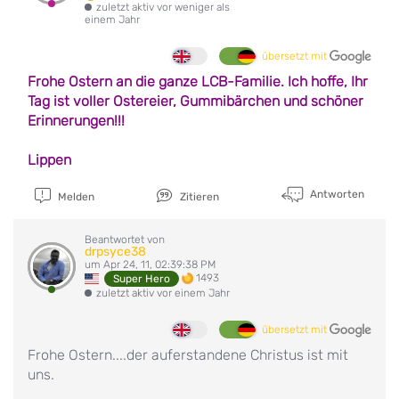
zuletzt aktiv vor weniger als
einem Jahr
übersetzt mit
Frohe Ostern an die ganze LCB-Familie. Ich hoffe, Ihr
Tag ist voller Ostereier, Gummibärchen und schöner
Erinnerungen!!!
Lippen
Antworten
Melden
Zitieren
Beantwortet von
drpsyce38
um Apr 24, 11, 02:39:38 PM
1493
Super Hero
zuletzt aktiv vor einem Jahr
übersetzt mit
Frohe Ostern....der auferstandene Christus ist mit
uns.