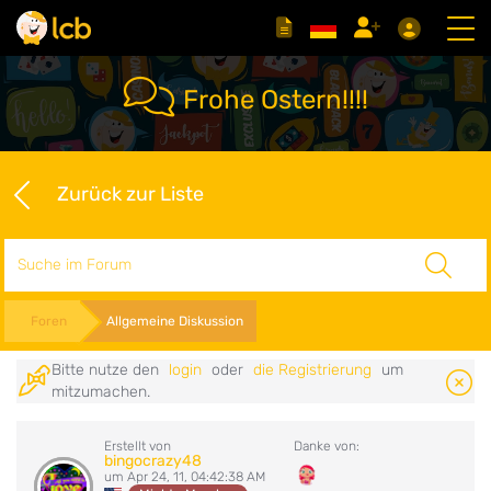
Frohe Ostern!!!!
Zurück zur Liste
Suche
Foren
Allgemeine Diskussion
Bitte nutze den
login
oder
die Registrierung
um
mitzumachen.
Erstellt von
Danke von:
bingocrazy48
um Apr 24, 11, 04:42:38 AM