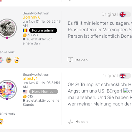
Beantwortet von
Original
JohnnyK
um Nov 01, 16, 05:22:49
Es fällt mir leichter zu sagen
AM
Präsidenten der Vereinigten 
Forum admin
30868
Person ist offensichtlich Don
zuletzt aktiv vor
einem Jahr
anke von:
Melden
Beantwortet von
Original
afeisty1
um Nov 01, 16, 05:51:54
OMG! Trump ist schrecklich; Hi
AM
Angst um uns US-Bürger!
Hero Member
615
mal ansehen. Und Sie haben R
zuletzt aktiv vor einer
wer meiner Meinung nach der 
Stunde
anke von:
Melden