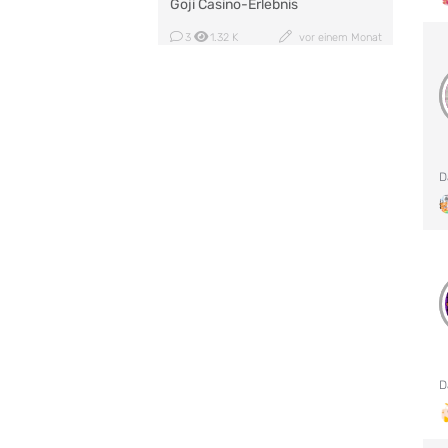
Goji Casino-Erlebnis
3
1.32 K
vor einem Monat
D
D