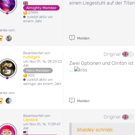
einen Liegestuhl auf der Tita
Almighty Member
37999
zuletzt aktiv vor
einem Jahr
anke von:
Melden
Beantwortet von
Original
hobitgirli
um Nov 01, 16, 09:29:22
Zwei Optionen und Clinton ist
AM
...
Hero Member
920
zuletzt aktiv vor
weniger als einem Jahr
anke von:
Melden
Beantwortet von
Original
Lipstick
um Nov 01, 16, 11:09:47
AM
blueday schrieb: