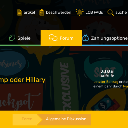
artikel
beschwerden
LCB FAQs
suche
Spiele
Forum
Zahlungsoption
3,036
Aufrufe
mp oder Hillary
Letzter Beitrag
erste
einem Jahr durch
Iv
Foren
Allgemeine Diskussion