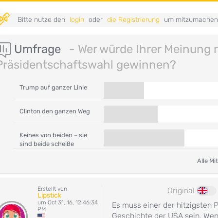
Bitte nutze den
login
oder
die Registrierung
um mitzumachen
Umfrage
- Wer würde Ihrer Meinung 
Präsidentschaftswahl gewinnen?
Trump auf ganzer Linie
Clinton den ganzen Weg
Keines von beiden – sie
sind beide scheiße
Alle Mi
Erstellt von
Original
Lipstick
um Oct 31, 16, 12:46:34
Es muss einer der hitzigsten
PM
Geschichte der USA sein. Wen