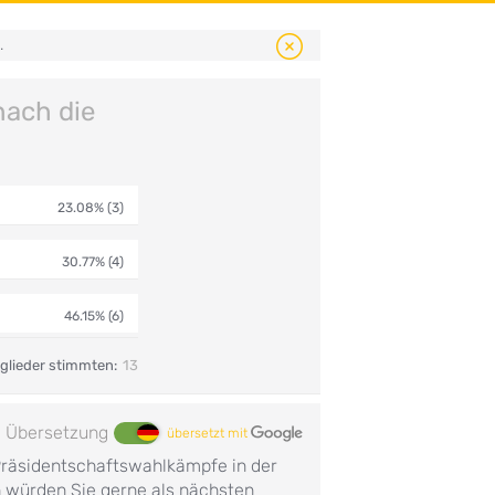
.
nach die
23.08% (3)
30.77% (4)
46.15% (6)
tglieder stimmten:
13
Übersetzung
übersetzt mit
 Präsidentschaftswahlkämpfe in der
 würden Sie gerne als nächsten