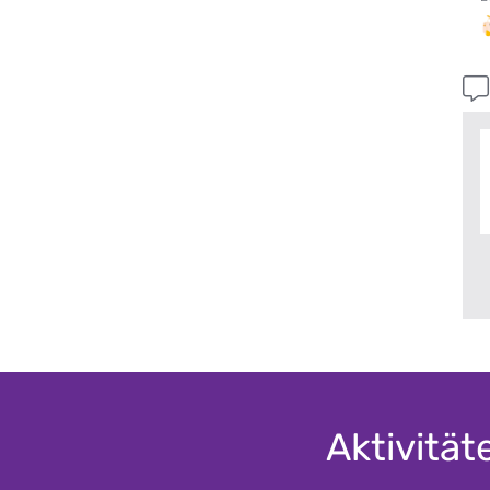
Aktivität