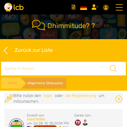
Dhimmitude? ?
Zurück zur Liste
Suche
Foren
Allgemeine Diskussion
Bitte nutze den
login
oder
die Registrierung
um
mitzumachen.
Erstellt von
Danke von:
max1mike
um Jul 28, 10, 05:20:59 PM