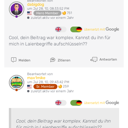
Beantwortet von
dabigdog
um Jul 28, 10, 08:33:52 PM
751
Hero Member
zuletzt aktiv vor einem Jahr
übersetzt mit
Cool, dein Beitrag war komplex. Kannst du ihn für
mich in Laienbegriffe aufschlüsseln??
Antworten
Melden
Zitieren
Beantwortet von
max1mike
um Jul 28, 10, 09:43:42 PM
259
Sr. Member
zuletzt aktiv vor einem Jahr
übersetzt mit
Cool, dein Beitrag war komplex. Kannst du ihn
für mich in Laienbegriffe aufschlüsseln??