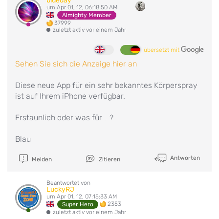
blueday
um Apr 01, 12, 06:18:50 AM
Almighty Member
37999
zuletzt aktiv vor einem Jahr
übersetzt mit
Sehen Sie sich die Anzeige hier an
Diese neue App für ein sehr bekanntes Körperspray
ist auf Ihrem iPhone verfügbar.
Erstaunlich oder was für
?
ein Aprilscherz
Blau
Antworten
Melden
Zitieren
Beantwortet von
LuckyRJ
um Apr 01, 12, 07:15:33 AM
2353
Super Hero
zuletzt aktiv vor einem Jahr