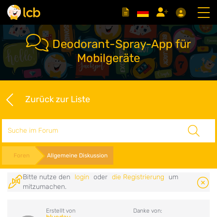
Deodorant-Spray-App für
Mobilgeräte
Zurück zur Liste
Suche
Foren
Allgemeine Diskussion
Bitte nutze den
login
oder
die Registrierung
um
mitzumachen.
Erstellt von
Danke von: