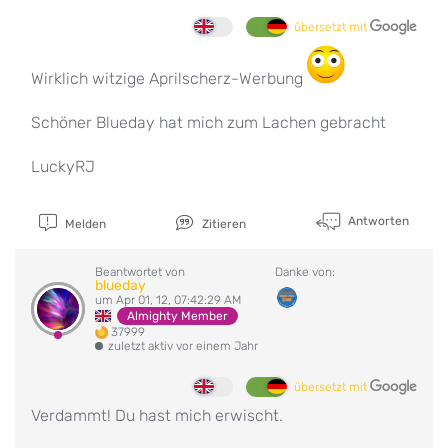
übersetzt mit
Wirklich witzige Aprilscherz-Werbung
Schöner Blueday hat mich zum Lachen gebracht
LuckyRJ
Antworten
Melden
Zitieren
Beantwortet von
Danke von:
blueday
um Apr 01, 12, 07:42:29 AM
Almighty Member
37999
zuletzt aktiv vor einem Jahr
übersetzt mit
Verdammt! Du hast mich erwischt.