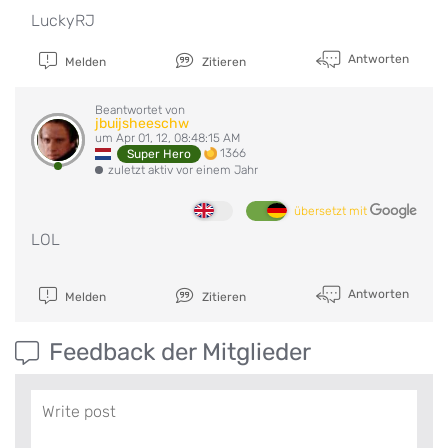
LuckyRJ
Antworten
Melden
Zitieren
Beantwortet von
jbuijsheeschw
um Apr 01, 12, 08:48:15 AM
1366
Super Hero
zuletzt aktiv vor einem Jahr
übersetzt mit
LOL
Antworten
Melden
Zitieren
Feedback der Mitglieder