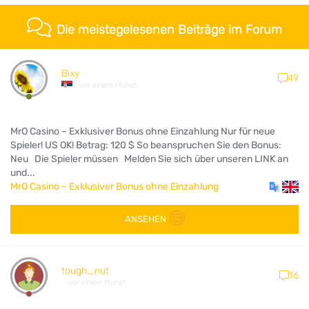
Die meistegelesenen Beiträge im Forum
Bixy
49
vor einem Monat
MrO Casino – Exklusiver Bonus ohne Einzahlung Nur für neue
Spieler! US OK! Betrag: 120 $ So beanspruchen Sie den Bonus:
Neu Die Spieler müssen Melden Sie sich über unseren LINK an
und...
MrO Casino – Exklusiver Bonus ohne Einzahlung
ANSEHEN
tough_nut
16
vor einem Monat