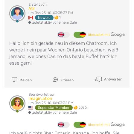
Erstellt von
Atir
um Jan 23, 10, 03:35:37 PM
1
Newbie
zuletzt aktiv vor einem Jahr
übersetzt mit
Hallo, ich bin gerade neu in diesem Chatroom. Ich
werde in ein paar Wochen Ontario besuchen. Weiß
jemand, welches Casino das beste Buffet hat? Ich
esse gern!
Antworten
Melden
Zitieren
Beantwortet von
Imagin.ation
um Jan 23, 10, 06:03:32 PM
5026
Superstar Member
zuletzt aktiv vor einem Jahr
übersetzt mit
Ich weiß nichts über Ontario, Kanada, ich hoffe, Sie