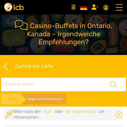
Casino-Buffets in Ontario,
Kanada – Irgendwelche
Empfehlungen?
Zurück zur Liste
Suche
Foren
Allgemeine Diskussion
Bitte nutze den
login
oder
die Registrierung
um
mitzumachen.