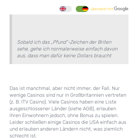
übersetzt mit
Sobald ich das „Pfund“-Zeichen der Briten
sehe, gehe ich normalerweise einfach davon
aus, dass man dafür keine Dollars braucht
Das ist manchmal, aber nicht immer, der Fall. Nur
wenige Casinos sind nur in Großbritannien vertreten
(z. B. ITV Casino). Viele Casinos haben eine Liste
ausgeschlossener Länder (siehe AGB), erlauben
ihren Einwohnern jedoch, ohne Bonus zu spielen.
Leider schließen einige Casinos die USA einfach aus
und erlauben anderen Ländern nicht, was ziemlich
schlecht ist.