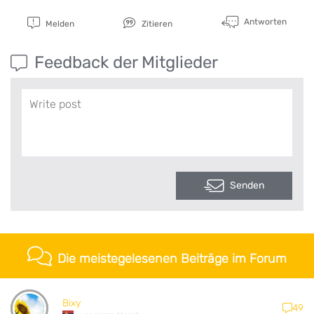
Antworten
Melden
Zitieren
Feedback der Mitglieder
Senden
Die meistegelesenen Beiträge im Forum
Bixy
49