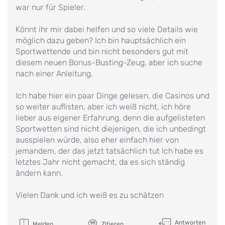
war nur für Spieler.
Könnt ihr mir dabei helfen und so viele Details wie
möglich dazu geben? Ich bin hauptsächlich ein
Sportwettende und bin nicht besonders gut mit
diesem neuen Bonus-Busting-Zeug, aber ich suche
nach einer Anleitung.
Ich habe hier ein paar Dinge gelesen, die Casinos und
so weiter auflisten, aber ich weiß nicht, ich höre
lieber aus eigener Erfahrung, denn die aufgelisteten
Sportwetten sind nicht diejenigen, die ich unbedingt
ausspielen würde, also eher einfach hier von
jemandem, der das jetzt tatsächlich tut Ich habe es
letztes Jahr nicht gemacht, da es sich ständig
ändern kann.
Vielen Dank und ich weiß es zu schätzen
Antworten
Melden
Zitieren