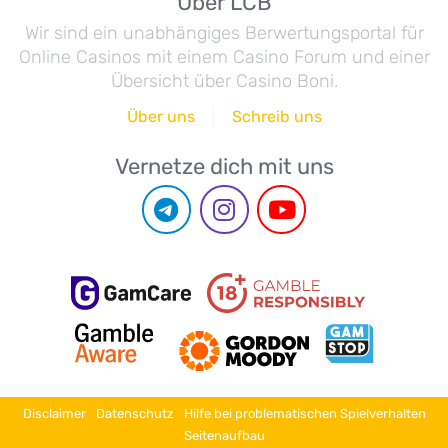
Über LCB
Wir sind ein unabhängiges Berwertungsportal für
Online Casinos mit einem Casino Forum und einer
Übersicht über Casino Boni.
Über uns
Schreib uns
Vernetze dich mit uns
Disclaimer
Datenschutz
Hilfe bei problematischen Spielverhalten
Seitenaufbau