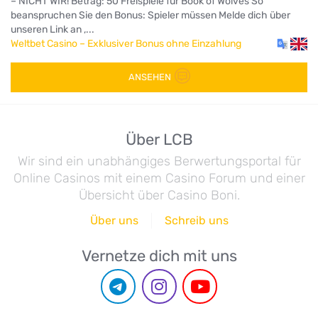
– NICHT WIR! Betrag: 50 Freispiele für Book of Wolves So
beanspruchen Sie den Bonus: Spieler müssen Melde dich über
unseren Link an ,...
Weltbet Casino – Exklusiver Bonus ohne Einzahlung
ANSEHEN
Über LCB
Wir sind ein unabhängiges Berwertungsportal für
Online Casinos mit einem Casino Forum und einer
Übersicht über Casino Boni.
Über uns
Schreib uns
Vernetze dich mit uns