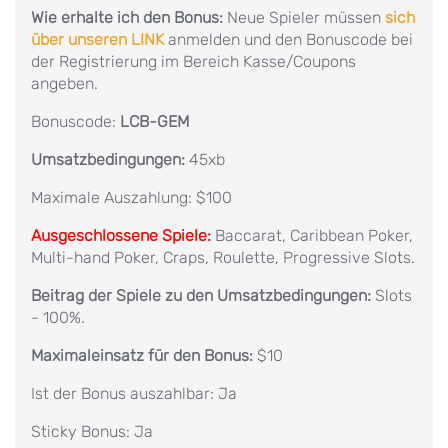
Wie erhalte ich den Bonus:
Neue Spieler müssen
sich
über unseren LINK
anmelden und den Bonuscode bei
der Registrierung im Bereich Kasse/Coupons
angeben.
Bonuscode:
LCB-GEM
Umsatzbedingungen:
45xb
Maximale Auszahlung: $100
Ausgeschlossene Spiele:
Baccarat, Caribbean Poker,
Multi-hand Poker, Craps, Roulette, Progressive Slots.
Beitrag der Spiele zu den Umsatzbedingungen:
Slots
- 100%.
Maximaleinsatz für den Bonus:
$10
Ist der Bonus auszahlbar: Ja
Sticky Bonus: Ja