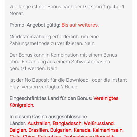
Wie lange ist der Bonus nach der Gutschrift gültig: 1
Monat.
Promo-Angebot gültig:
Bis auf weiteres.
Mindesteinzahlung erforderlich, um eine
Zahlungsmethode zu verifizieren: Nein
Der Bonus kann in Kombination mit einem Bonus
ohne Einzahlung aus einem Schwestercasino
genutzt werden: Nein
Ist der No Deposit für die Download- oder die Instant
Play-Version verfügbar? Beide
Eingeschränktes Land für den Bonus:
Vereinigtes
Königreich.
In diesem Casino ausgeschlossene
Länder:
Australien, Bangladesch, Weißrussland,
Belgien, Brasilien, Bulgarien, Kanada, Kaimaninseln,
Chile, China, Kolumbien, Tschechische Republik,