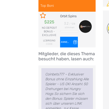
Top Boni
Orbit Spins
$225
3.2
/ 128
stimmen
NO DEPOSIT
BONUS -
EXCLUSIVE
LCBRISING
ANNEHMEN
CODE
Mitglieder, die dieses Thema
besucht haben, lasen auch:
Coinbets777 – Exklusiver
Bonus ohne Einzahlung Alle
Spieler - US OK! Anzahl: 50
Drehungen bei Hungry
Hogs So sichern Sie sich
den Bonus: Spieler müssen
sich über unseren LINK
anmelden , zur Kasse...