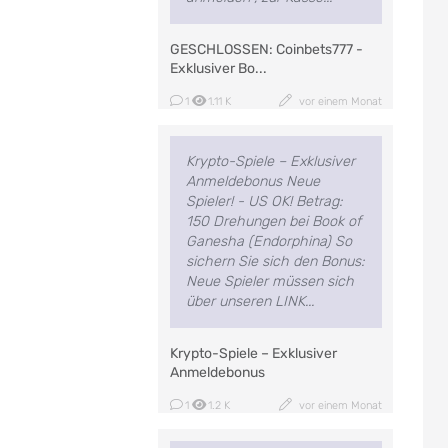
GESCHLOSSEN: Coinbets777 -
Exklusiver Bo...
1
1.11 K
vor einem Monat
Krypto-Spiele – Exklusiver
Anmeldebonus Neue
Spieler! - US OK! Betrag:
150 Drehungen bei Book of
Ganesha (Endorphina) So
sichern Sie sich den Bonus:
Neue Spieler müssen sich
über unseren LINK...
Krypto-Spiele – Exklusiver
Anmeldebonus
1
1.2 K
vor einem Monat