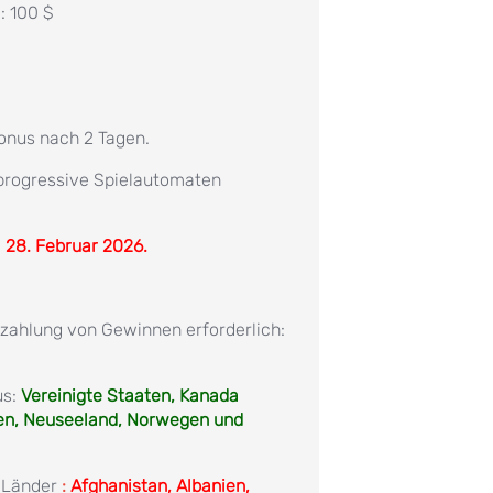
: 100 $
Bonus nach 2 Tagen.
progressive Spielautomaten
m
28. Februar 2026.
szahlung von Gewinnen erforderlich:
us:
Vereinigte Staaten, Kanada
lien, Neuseeland, Norwegen und
 Länder
:
Afghanistan, Albanien,