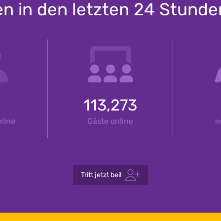
en in den letzten 24 Stund
113,273
line
Gäste online
n
Tritt jetzt bei!