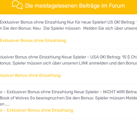
Die meistegelesenen Beiträge im Forum
Exklusiver Bonus ohne Einzahlung Nur für neue Spieler! US OK! Betrag:
 Sie den Bonus: Neu Die Spieler müssen Melden Sie sich über unser
 Exklusiver Bonus ohne Einzahlung
lusiver Bonus ohne Einzahlung Neue Spieler - USA OK! Betrag: 15 $ Ch
 Bonus: Spieler müssen sich über unseren LINK anmelden und den Bonu
klusiver Bonus ohne Einzahlung
o – Exklusiver Bonus ohne Einzahlung Neue Spieler – NICHT WIR! Betra
r Book of Wolves So beanspruchen Sie den Bonus: Spieler müssen Melde
n ,...
no – Exklusiver Bonus ohne Einzahlung