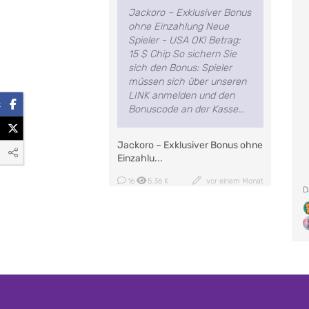
Jackoro – Exklusiver Bonus
ohne Einzahlung Neue
Spieler - USA OK! Betrag:
15 $ Chip So sichern Sie
sich den Bonus: Spieler
müssen sich über unseren
LINK anmelden und den
k
Bonuscode an der Kasse...
Jackoro – Exklusiver Bonus ohne
Einzahlu...
16
5.36 K
vor einem Monat
D