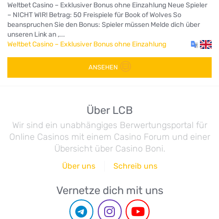
Weltbet Casino – Exklusiver Bonus ohne Einzahlung Neue Spieler
– NICHT WIR! Betrag: 50 Freispiele für Book of Wolves So
beanspruchen Sie den Bonus: Spieler müssen Melde dich über
unseren Link an ,...
Weltbet Casino – Exklusiver Bonus ohne Einzahlung
ANSEHEN
Über LCB
Wir sind ein unabhängiges Berwertungsportal für
Online Casinos mit einem Casino Forum und einer
Übersicht über Casino Boni.
Über uns
Schreib uns
Vernetze dich mit uns