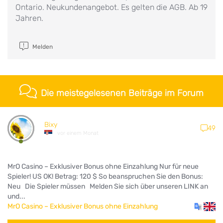
Ontario. Neukundenangebot. Es gelten die AGB. Ab 19
Jahren.
Melden
Die meistegelesenen Beiträge im Forum
Bixy
49
vor einem Monat
MrO Casino – Exklusiver Bonus ohne Einzahlung Nur für neue
Spieler! US OK! Betrag: 120 $ So beanspruchen Sie den Bonus:
Neu Die Spieler müssen Melden Sie sich über unseren LINK an
und...
MrO Casino – Exklusiver Bonus ohne Einzahlung