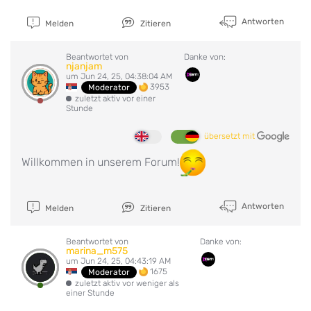
Antworten
Melden
Zitieren
Beantwortet von
Danke von:
njanjam
um Jun 24, 25, 04:38:04 AM
3953
Moderator
zuletzt aktiv vor einer
Stunde
übersetzt mit
Willkommen in unserem Forum!
Antworten
Melden
Zitieren
Beantwortet von
Danke von:
marina_m575
um Jun 24, 25, 04:43:19 AM
1675
Moderator
zuletzt aktiv vor weniger als
einer Stunde