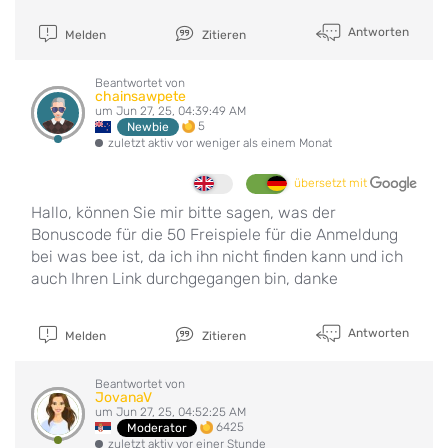
Antworten
Melden
Zitieren
Beantwortet von
chainsawpete
um Jun 27, 25, 04:39:49 AM
5
Newbie
zuletzt aktiv vor weniger als einem Monat
übersetzt mit
Hallo, können Sie mir bitte sagen, was der
Bonuscode für die 50 Freispiele für die Anmeldung
bei was bee ist, da ich ihn nicht finden kann und ich
auch Ihren Link durchgegangen bin, danke
Antworten
Melden
Zitieren
Beantwortet von
JovanaV
um Jun 27, 25, 04:52:25 AM
6425
Moderator
zuletzt aktiv vor einer Stunde