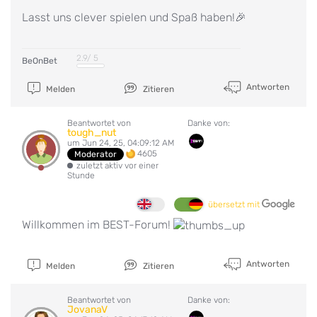
Lasst uns clever spielen und Spaß haben!🎉
2.9
/ 5
BeOnBet
Antworten
Melden
Zitieren
Beantwortet von
Danke von:
tough_nut
um Jun 24, 25, 04:09:12 AM
4605
Moderator
zuletzt aktiv vor einer
Stunde
übersetzt mit
Willkommen im BEST-Forum!
Antworten
Melden
Zitieren
Beantwortet von
Danke von:
JovanaV