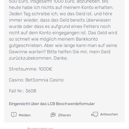
500 Euro, insgesamt 1000 Euro, abzuheben. Bis
heute habe ich nichts auf meinem Konto erhalten.
Jeden Tag schreibe ich, wo das Geld ist, und höre
immer wieder, dass das Geld bereits überwiesen
wurde oder dass es aufgrund eines Fehlers noch
nicht auf dem Konto eingegangen ist. Das Geld wird
so schnell wie möglich meinem Bankkonto
gutgeschrieben. Aber wie lange kann man auf seine
Gewinne warten? Bitte helfen Sie mir, mein Geld
zurückzubekommen. Danke.
Streitsumme: 1000€
Casino: BetSomnia Casino
Fall Nr.: 3608
Eingereicht über das LCB Beschwerdeformular
Antworten
Melden
Zitieren
Beantwortet von