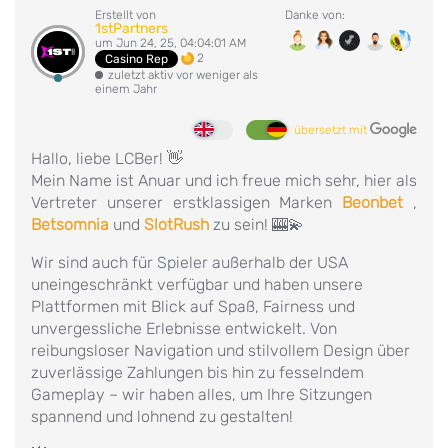
Erstellt von
Danke von:
1stPartners
um Jun 24, 25, 04:04:01 AM
2
Casino Rep
zuletzt aktiv vor weniger als
einem Jahr
übersetzt mit
Hallo, liebe LCBer! 👋
Mein Name ist Anuar und ich freue mich sehr, hier als
Vertreter unserer erstklassigen Marken
Beonbet
,
Betsomnia
und
SlotRush
zu sein! 🎰💫
Wir sind auch für Spieler außerhalb der USA
uneingeschränkt verfügbar und haben unsere
Plattformen mit Blick auf Spaß, Fairness und
unvergessliche Erlebnisse entwickelt. Von
reibungsloser Navigation und stilvollem Design über
zuverlässige Zahlungen bis hin zu fesselndem
Gameplay – wir haben alles, um Ihre Sitzungen
spannend und lohnend zu gestalten!