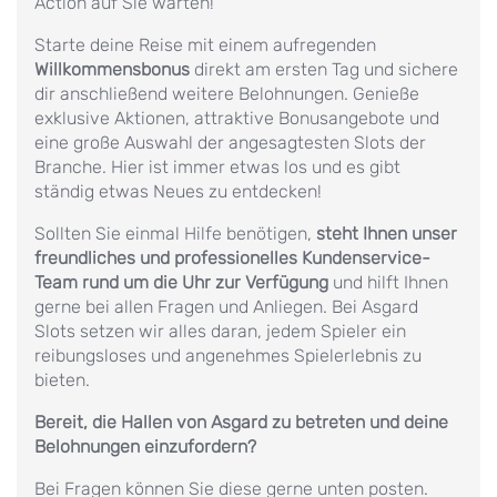
Action auf Sie warten!
Starte deine Reise mit einem aufregenden
Willkommensbonus
direkt am ersten Tag und sichere
dir anschließend weitere Belohnungen. Genieße
exklusive Aktionen, attraktive Bonusangebote und
eine große Auswahl der angesagtesten Slots der
Branche. Hier ist immer etwas los und es gibt
ständig etwas Neues zu entdecken!
Sollten Sie einmal Hilfe benötigen,
steht Ihnen unser
freundliches und professionelles Kundenservice-
Team rund um die Uhr zur Verfügung
und hilft Ihnen
gerne bei allen Fragen und Anliegen. Bei Asgard
Slots setzen wir alles daran, jedem Spieler ein
reibungsloses und angenehmes Spielerlebnis zu
bieten.
Bereit, die Hallen von Asgard zu betreten und deine
Belohnungen einzufordern?
Bei Fragen können Sie diese gerne unten posten.