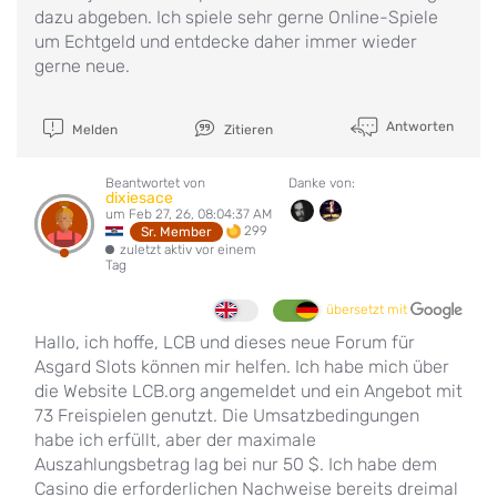
dazu abgeben. Ich spiele sehr gerne Online-Spiele
um Echtgeld und entdecke daher immer wieder
gerne neue.
Antworten
Melden
Zitieren
Beantwortet von
Danke von:
dixiesace
um Feb 27, 26, 08:04:37 AM
299
Sr. Member
zuletzt aktiv vor einem
Tag
übersetzt mit
Hallo, ich hoffe, LCB und dieses neue Forum für
Asgard Slots können mir helfen. Ich habe mich über
die Website LCB.org angemeldet und ein Angebot mit
73 Freispielen genutzt. Die Umsatzbedingungen
habe ich erfüllt, aber der maximale
Auszahlungsbetrag lag bei nur 50 $. Ich habe dem
Casino die erforderlichen Nachweise bereits dreimal