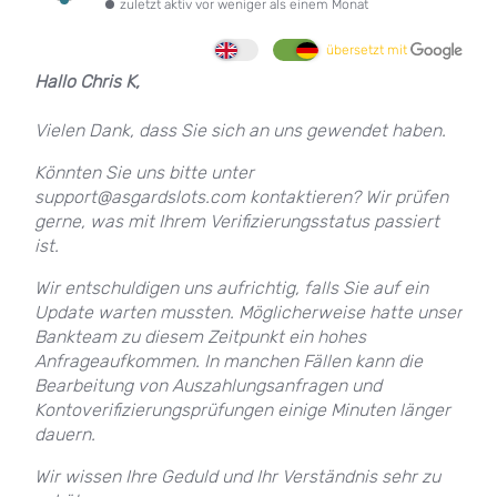
zuletzt aktiv vor weniger als einem Monat
übersetzt mit
Hallo Chris K,
Vielen Dank, dass Sie sich an uns gewendet haben.
Könnten Sie uns bitte unter
support@asgardslots.com kontaktieren? Wir prüfen
gerne, was mit Ihrem Verifizierungsstatus passiert
ist.
Wir entschuldigen uns aufrichtig, falls Sie auf ein
Update warten mussten. Möglicherweise hatte unser
Bankteam zu diesem Zeitpunkt ein hohes
Anfrageaufkommen. In manchen Fällen kann die
Bearbeitung von Auszahlungsanfragen und
Kontoverifizierungsprüfungen einige Minuten länger
dauern.
Wir wissen Ihre Geduld und Ihr Verständnis sehr zu