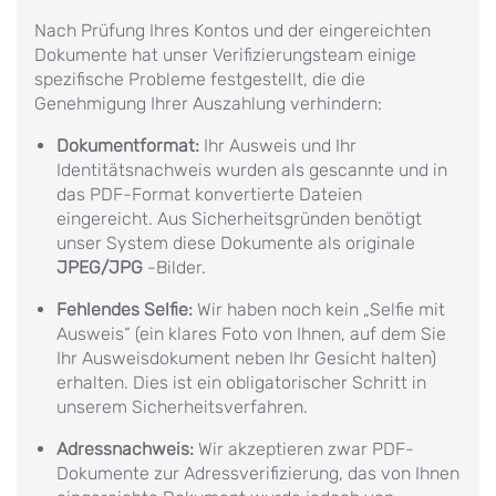
Nach Prüfung Ihres Kontos und der eingereichten
Dokumente hat unser Verifizierungsteam einige
spezifische Probleme festgestellt, die die
Genehmigung Ihrer Auszahlung verhindern:
Dokumentformat:
Ihr Ausweis und Ihr
Identitätsnachweis wurden als gescannte und in
das PDF-Format konvertierte Dateien
eingereicht. Aus Sicherheitsgründen benötigt
unser System diese Dokumente als originale
JPEG/JPG
-Bilder.
Fehlendes Selfie:
Wir haben noch kein „Selfie mit
Ausweis“ (ein klares Foto von Ihnen, auf dem Sie
Ihr Ausweisdokument neben Ihr Gesicht halten)
erhalten. Dies ist ein obligatorischer Schritt in
unserem Sicherheitsverfahren.
Adressnachweis:
Wir akzeptieren zwar PDF-
Dokumente zur Adressverifizierung, das von Ihnen