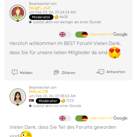
Beantwortet von
tough_nut
um Feb 23, 26, 07:24:33 AM
4605
Moderator
zuletzt aktiv vor weniger als einer Stunde
übersetzt mit
Herzlich willkommen im BEST Forum! Vielen Dank,
dass Sie für unsere lieben Mitglieder da sind.
Antworten
Melden
Zitieren
Beantwortet von
MilicaLCB
um Feb 23, 26, 07:38:53 AM
1723
Moderator
zuletzt aktiv vor einer Stunde
übersetzt mit
Vielen Dank, dass Sie Teil des Forums geworden
sind!