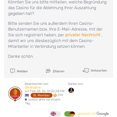
Könnten Sie uns bitte mitteilen, welche Begründung
das Casino für die Ablehnung Ihrer Auszahlung
gegeben hat?
Bitte senden Sie uns außerdem Ihren Casino-
Benutzernamen bzw. Ihre E-Mail-Adresse, mit der
Sie sich registriert haben, per
privater Nachricht
,
damit wir uns diesbezüglich mit dem Casino-
Mitarbeiter in Verbindung setzen können.
Danke schön.
Antworten
Melden
Zitieren
Beantwortet von
Danke von:
dixiesace
um Feb 28, 26, 01:25:28 PM
299
Sr. Member
zuletzt aktiv vor einem
Tag
übersetzt mit