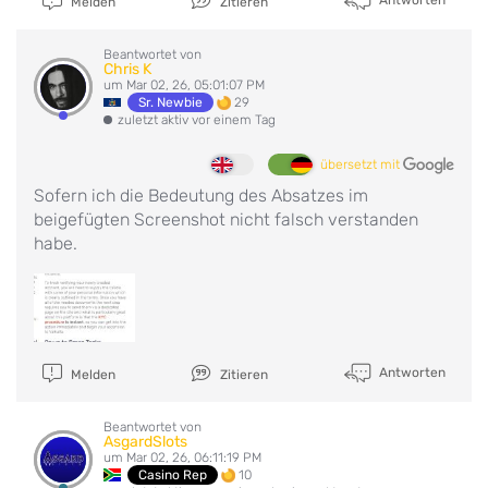
Melden
Zitieren
Beantwortet von
Chris K
um Mar 02, 26, 05:01:07 PM
29
Sr. Newbie
zuletzt aktiv vor einem Tag
übersetzt mit
Sofern ich die Bedeutung des Absatzes im
beigefügten Screenshot nicht falsch verstanden
habe.
Antworten
Melden
Zitieren
Beantwortet von
AsgardSlots
um Mar 02, 26, 06:11:19 PM
10
Casino Rep