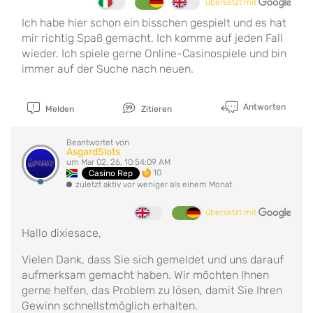
übersetzt mit
Ich habe hier schon ein bisschen gespielt und es hat
mir richtig Spaß gemacht. Ich komme auf jeden Fall
wieder. Ich spiele gerne Online-Casinospiele und bin
immer auf der Suche nach neuen.
Antworten
Melden
Zitieren
Beantwortet von
AsgardSlots
um Mar 02, 26, 10:54:09 AM
10
Casino Rep
zuletzt aktiv vor weniger als einem Monat
übersetzt mit
Hallo dixiesace,
Vielen Dank, dass Sie sich gemeldet und uns darauf
aufmerksam gemacht haben. Wir möchten Ihnen
gerne helfen, das Problem zu lösen, damit Sie Ihren
Gewinn schnellstmöglich erhalten.