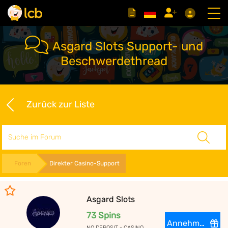
Asgard Slots Support- und
Beschwerdethread
Zurück zur Liste
Suche
Foren
Direkter Casino-Support
Asgard Slots
73 Spins
Annehmen
NO DEPOSIT - CASINO