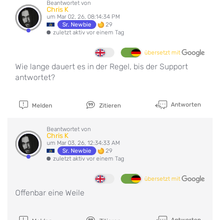
Beantwortet von
Chris K
um Mar 02, 26, 08:14:34 PM
29
Sr. Newbie
zuletzt aktiv vor einem Tag
übersetzt mit
Wie lange dauert es in der Regel, bis der Support
antwortet?
Antworten
Melden
Zitieren
Beantwortet von
Chris K
um Mar 03, 26, 12:34:33 AM
29
Sr. Newbie
zuletzt aktiv vor einem Tag
übersetzt mit
Offenbar eine Weile
Antworten