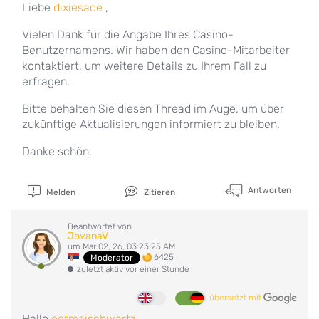
Liebe
dixiesace
,
Vielen Dank für die Angabe Ihres Casino-
Benutzernamens. Wir haben den Casino-Mitarbeiter
kontaktiert, um weitere Details zu Ihrem Fall zu
erfragen.
Bitte behalten Sie diesen Thread im Auge, um über
zukünftige Aktualisierungen informiert zu bleiben.
Danke schön.
Antworten
Melden
Zitieren
Beantwortet von
JovanaV
um Mar 02, 26, 03:23:25 AM
6425
Moderator
zuletzt aktiv vor einer Stunde
übersetzt mit
Hallo
eetmaischwartz
,