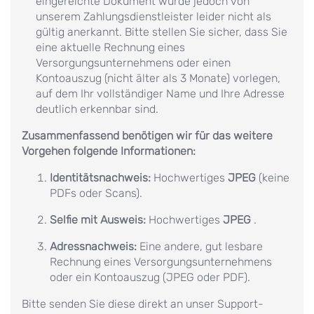
eingereichte Dokument wurde jedoch von
unserem Zahlungsdienstleister leider nicht als
gültig anerkannt. Bitte stellen Sie sicher, dass Sie
eine aktuelle Rechnung eines
Versorgungsunternehmens oder einen
Kontoauszug (nicht älter als 3 Monate) vorlegen,
auf dem Ihr vollständiger Name und Ihre Adresse
deutlich erkennbar sind.
Zusammenfassend benötigen wir für das weitere
Vorgehen folgende Informationen:
Identitätsnachweis:
Hochwertiges
JPEG
(keine
PDFs oder Scans).
Selfie mit Ausweis:
Hochwertiges
JPEG
.
Adressnachweis:
Eine andere, gut lesbare
Rechnung eines Versorgungsunternehmens
oder ein Kontoauszug (JPEG oder PDF).
Bitte senden Sie diese direkt an unser Support-