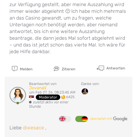
zur Verfügung gestellt, aber meine Auszahlung wird
immer wieder abgelehnt 🙁 Ich habe mich mehrmals
an das Casino gewandt, um zu fragen, welche
Unterlagen noch benötigt werden, aber niemand
antwortet, bis ich eine weitere Auszahlung
beantrage, die dann jedes Mal sofort abgelehnt wird
– und das ist jetzt schon das vierte Mal. Ich wäre für
jede Hilfe dankbar.
Antworten
Melden
Zitieren
Beantwortet von
Danke von:
JovanaV
um Feb 27, 26, 08:23:45 AM
6425
Moderator
zuletzt aktiv vor einer
Stunde
übersetzt mit
Liebe
dixiesace
,