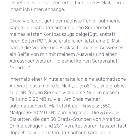
Ungefähr zu dieser Zeit erhielt ich eine E-Mail, deren
Inhalt ich unten anhänge.
Okay, vielleicht geht der nächste Fehler auf meine
Kappe. Ich habe tatsächlich einen Screenshot
meines letzten Kontoauszugs beigefügt, anstatt
neun Seiten PDF. Also erstelle ich jetzt eine E-Mail,
hänge die Vorder- und Rückseite meines Ausweises,
ein Selfie von mir mit meinem Ausweis und einen
Adressnachweis an – diesmal keinen Screenshot.
*Senden*
Innerhalb einer Minute erhalte ich eine automatische
Antwort, dass meine E-Mail „zu groß“ ist. Wie groß ist
zu groß, fragen Sie sich vielleicht? Nun, in diesem
Fall sind 8,22 MB zu viel. Am Ende meiner
automatischen E-Mail steht der Hinweis: „552
Mailgröße: 10240 KB“. Zum Vergleich: Die 3,5-Zoll-
Disketten, die den 30 Gratis-Stunden von America
Online beilagen und 2011 veraltet waren, fassten fast
doppelt so viele Daten. Tatsächlich kann ich in