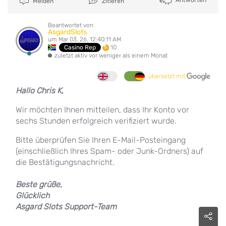
Melden
Zitieren
Beantwortet von
AsgardSlots
um Mar 03, 26, 12:40:11 AM
10
Casino Rep
zuletzt aktiv vor weniger als einem Monat
übersetzt mit
Hallo Chris K,
Wir möchten Ihnen mitteilen, dass Ihr Konto vor
sechs Stunden erfolgreich verifiziert wurde.
Bitte überprüfen Sie Ihren E-Mail-Posteingang
(einschließlich Ihres Spam- oder Junk-Ordners) auf
die Bestätigungsnachricht.
Beste grüße,
Glücklich
Asgard Slots Support-Team