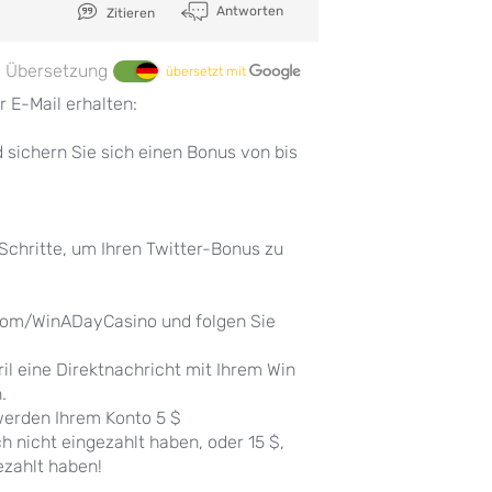
Antworten
Zitieren
Übersetzung
übersetzt mit
 E-Mail erhalten:
d sichern Sie sich einen Bonus von bis
Schritte, um Ihren Twitter-Bonus zu
.com/WinADayCasino und folgen Sie
il eine Direktnachricht mit Ihrem Win
.
werden Ihrem Konto 5 $
 nicht eingezahlt haben, oder 15 $,
ezahlt haben!