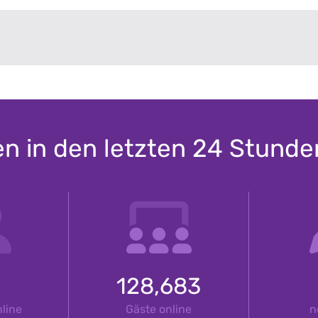
en in den letzten 24 Stund
128,683
line
Gäste online
n