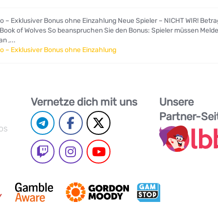
o – Exklusiver Bonus ohne Einzahlung Neue Spieler – NICHT WIR! Betra
r Book of Wolves So beanspruchen Sie den Bonus: Spieler müssen Melde
n ,...
no – Exklusiver Bonus ohne Einzahlung
Vernetze dich mit uns
Unsere
Partner-Sei
os