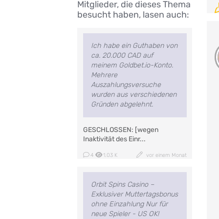
Mitglieder, die dieses Thema
besucht haben, lasen auch:
Ich habe ein Guthaben von
ca. 20.000 CAD auf
meinem Goldbet.io-Konto.
Mehrere
Auszahlungsversuche
wurden aus verschiedenen
Gründen abgelehnt.
GESCHLOSSEN: [wegen
Inaktivität des Einr...
4
1.03 K
vor einem Monat
Orbit Spins Casino –
Exklusiver Muttertagsbonus
ohne Einzahlung Nur für
neue Spieler - US OK!