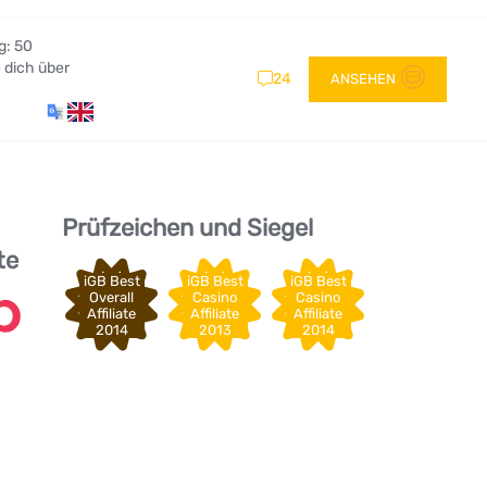
g: 50
 dich über
24
ANSEHEN
Prüfzeichen und Siegel
te
iGB Best
iGB Best
iGB Best
Overall
Casino
Casino
Affiliate
Affiliate
Affiliate
2014
2013
2014