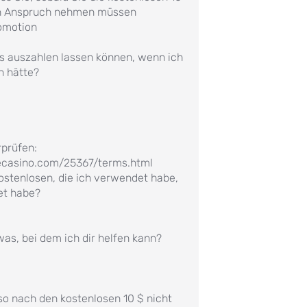
in Anspruch nehmen müssen
romotion
hts auszahlen lassen können, wenn ich
n hätte?
rprüfen:
ecasino.com/25367/terms.html
ostenlosen, die ich verwendet habe,
et habe?
was, bei dem ich dir helfen kann?
so nach den kostenlosen 10 $ nicht