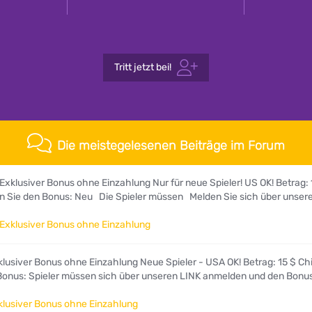
Tritt jetzt bei!
Die meistegelesenen Beiträge im Forum
Exklusiver Bonus ohne Einzahlung Nur für neue Spieler! US OK! Betrag:
 Sie den Bonus: Neu Die Spieler müssen Melden Sie sich über unser
 Exklusiver Bonus ohne Einzahlung
lusiver Bonus ohne Einzahlung Neue Spieler - USA OK! Betrag: 15 $ Ch
 Bonus: Spieler müssen sich über unseren LINK anmelden und den Bonu
klusiver Bonus ohne Einzahlung