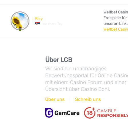
Weltbet Casin
Freispiele fü
Bixy
unseren Link a
vor einem Tag
Weltbet Casi
Über LCB
Wir sind ein unabhängiges
Berwertungsportal für Online Casin
mit einem Casino Forum und einer
Übersicht über Casino Boni.
Über uns
Schreib uns