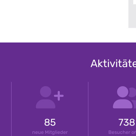
Aktivität
85
738
neue Mitglieder
Besucher on