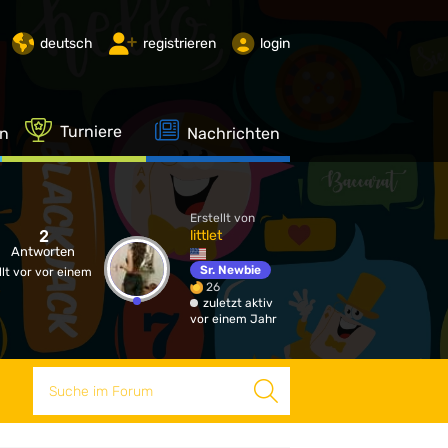
deutsch
registrieren
login
Turniere
en
Nachrichten
Erstellt von
2
littlet
Antworten
Sr. Newbie
llt vor vor einem
26
zuletzt aktiv
vor einem Jahr
Suche