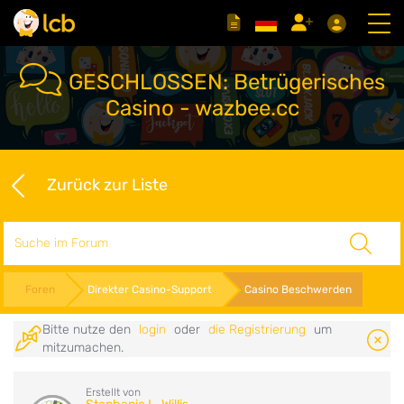
GESCHLOSSEN: Betrügerisches
Casino - wazbee.cc
Zurück zur Liste
Suche
Foren
Direkter Casino-Support
Casino Beschwerden
Bitte nutze den
login
oder
die Registrierung
um
mitzumachen.
Erstellt von