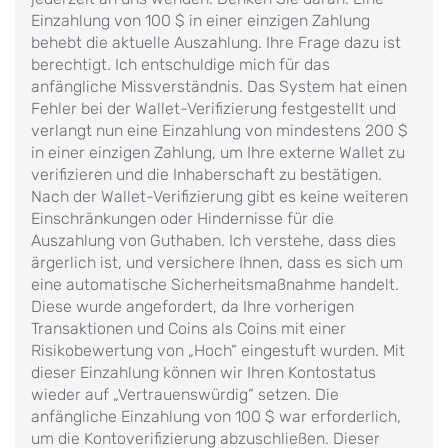
Einzahlung von 100 $ in einer einzigen Zahlung
behebt die aktuelle Auszahlung. Ihre Frage dazu ist
berechtigt. Ich entschuldige mich für das
anfängliche Missverständnis. Das System hat einen
Fehler bei der Wallet-Verifizierung festgestellt und
verlangt nun eine Einzahlung von mindestens 200 $
in einer einzigen Zahlung, um Ihre externe Wallet zu
verifizieren und die Inhaberschaft zu bestätigen.
Nach der Wallet-Verifizierung gibt es keine weiteren
Einschränkungen oder Hindernisse für die
Auszahlung von Guthaben. Ich verstehe, dass dies
ärgerlich ist, und versichere Ihnen, dass es sich um
eine automatische Sicherheitsmaßnahme handelt.
Diese wurde angefordert, da Ihre vorherigen
Transaktionen und Coins als Coins mit einer
Risikobewertung von „Hoch“ eingestuft wurden. Mit
dieser Einzahlung können wir Ihren Kontostatus
wieder auf „Vertrauenswürdig“ setzen. Die
anfängliche Einzahlung von 100 $ war erforderlich,
um die Kontoverifizierung abzuschließen. Dieser