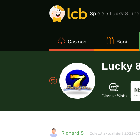
Spiele
Lucky 8 Line
Casinos
Boni
Lucky 8
Classic Slots
Richard.S
Zuletzt aktualisiert 2022-0