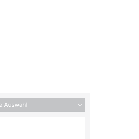
ne Auswahl