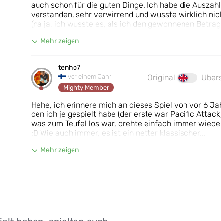
auch schon für die guten Dinge. Ich habe die Auszah
verstanden, sehr verwirrend und wusste wirklich nich
(na ja, ich wusste es, als ich den gewonnenen Betrag
Mehr zeigen
tenho7
vor einem Jahr
Original
Über
Mighty Member
Hehe, ich erinnere mich an dieses Spiel von vor 6 Ja
den ich je gespielt habe (der erste war Pacific Attack
was zum Teufel los war, drehte einfach immer wieder
:D Wie auch immer, es ist ein netter klassischer...
Mehr zeigen