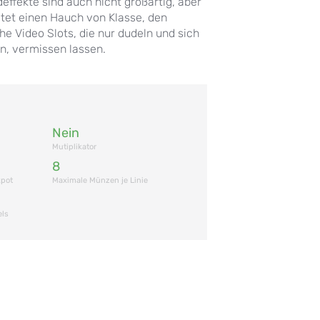
effekte sind auch nicht großartig, aber
etet einen Hauch von Klasse, den
e Video Slots, die nur dudeln und sich
n, vermissen lassen.
Nein
Mutiplikator
8
kpot
Maximale Münzen je Linie
els