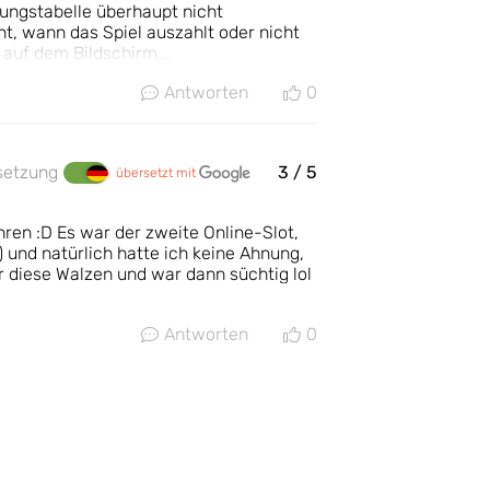
lungstabelle überhaupt nicht
t, wann das Spiel auszahlt oder nicht
 auf dem Bildschirm...
Antworten
0
setzung
3
/ 5
übersetzt mit
hren :D Es war der zweite Online-Slot,
) und natürlich hatte ich keine Ahnung,
 diese Walzen und war dann süchtig lol
Antworten
0