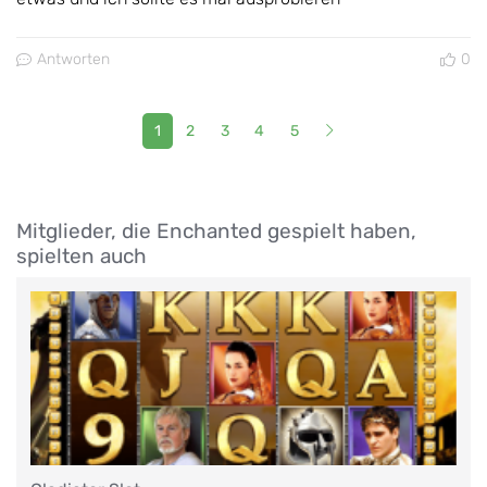
Antworten
0
1
2
3
4
5
Mitglieder, die Enchanted gespielt haben,
spielten auch