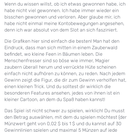
Wenn du wissen willst, ob ich etwas gewonnen habe, ich
habe nicht viel gewonnen. Ich habe immer wieder ein
bisschen gewonnen und verloren. Aber glaube mir, ich
habe nicht einmal meine Kontobewegungen angesehen,
denn ich war absolut von dem Slot an sich fasziniert.
Die Grafiken hier sind einfach die besten! Man hat den
Eindruck, dass man sich mitten in einem Zauberwald
befindet, wo kleine Feen in Bäumen leben. Die
Menschenfresser sind so böse wie immer, Magier
zaubern überall herum und verrückte Hüte scheinen
einfach nicht aufhören zu können, zu reden. Nach jedem
Gewinn zeigt die Figur, die dir zum Gewinn verholfen hat,
einen kleinen Trick. Und du solltest dir wirklich die
besonderen Features ansehen, jedes von ihnen ist ein
kleiner Cartoon, an dem du Spaß haben kannst!
Das Spiel ist nicht schwer zu spielen, wirklich! Du musst
den Betrag auswählen, mit dem du spielen möchtest (der
Münzwert geht von 0,02 $ bis 1 $ und du kannst auf 30
Gewinnlinien spielen und maximal 5 Münzen auf jede