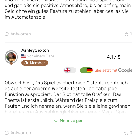
und genieße die positive Atmosphäre, bis es anfing, mein
Geld ohne ein gutes Feature zu stehlen, aber ces las vie
im Automatenspiel.
Antworten
0
AshleySexton
vor einem Jahr
4.1
/ 5
Jr. Member
übersetzt mit
Obwohl hier „Das Spiel existiert nicht“ steht, konnte ich
es auf einer anderen Website testen. Ich habe jede
Funktion ausprobiert. Der Slot hat tolle Grafiken. Das
Thema ist erstaunlich. Während der Freispiele zum
Kaufen und ich nehme an, wenn Sie sie alleine gewinnen,
bietet es drei Auswahlmöglichkeiten, einen Mega-Spin...
Mehr zeigen
Antworten
0