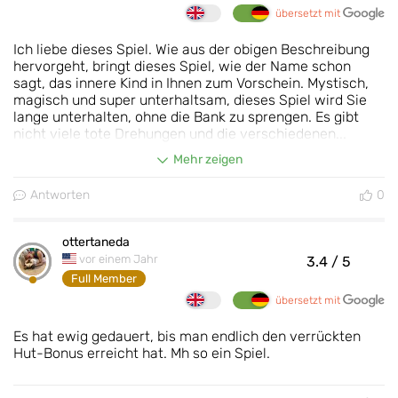
übersetzt mit
Ich liebe dieses Spiel. Wie aus der obigen Beschreibung
hervorgeht, bringt dieses Spiel, wie der Name schon
sagt, das innere Kind in Ihnen zum Vorschein. Mystisch,
magisch und super unterhaltsam, dieses Spiel wird Sie
lange unterhalten, ohne die Bank zu sprengen. Es gibt
nicht viele tote Drehungen und die verschiedenen...
Mehr zeigen
Antworten
0
ottertaneda
vor einem Jahr
3.4
/ 5
Full Member
übersetzt mit
Es hat ewig gedauert, bis man endlich den verrückten
Hut-Bonus erreicht hat. Mh so ein Spiel.