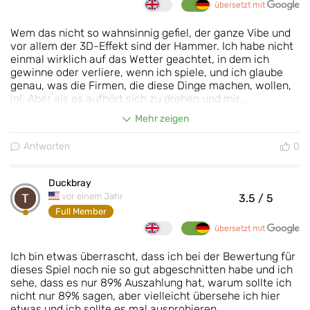
übersetzt mit
Wem das nicht so wahnsinnig gefiel, der ganze Vibe und
vor allem der 3D-Effekt sind der Hammer. Ich habe nicht
einmal wirklich auf das Wetter geachtet, in dem ich
gewinne oder verliere, wenn ich spiele, und ich glaube
genau, was die Firmen, die diese Dinge machen, wollen,
lol. Aber als es aufhört sich zu drehen und mir...
Mehr zeigen
Antworten
0
Duckbray
vor einem Jahr
3.5
/ 5
Full Member
übersetzt mit
Ich bin etwas überrascht, dass ich bei der Bewertung für
dieses Spiel noch nie so gut abgeschnitten habe und ich
sehe, dass es nur 89% Auszahlung hat, warum sollte ich
nicht nur 89% sagen, aber vielleicht übersehe ich hier
etwas und ich sollte es mal ausprobieren