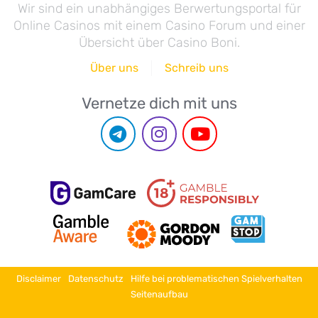
Wir sind ein unabhängiges Berwertungsportal für
Online Casinos mit einem Casino Forum und einer
Übersicht über Casino Boni.
Über uns
Schreib uns
Vernetze dich mit uns
Disclaimer
Datenschutz
Hilfe bei problematischen Spielverhalten
Seitenaufbau