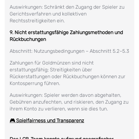
Auswirkungen: Schränkt den Zugang der Spieler zu
Gerichtsverfahren und kollektiven
Rechtsstreitigkeiten ein.
9. Nicht erstattungsfähige Zahlungsmethoden und
Rückbuchungen
Abschnitt: Nutzungsbedingungen – Abschnitt 5.2–5.3
Zahlungen für Goldmünzen sind nicht
erstattungsfähig; Streitigkeiten über
Rückerstattungen oder Rückbuchungen können zur
Kontosperrung führen.
Auswirkungen: Spieler werden davon abgehalten,
Gebühren anzufechten, und riskieren, den Zugang zu
ihrem Konto zu verlieren, wenn sie dies tun.
🎮 Spielfairness und Transparenz