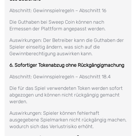
Abschnitt: Gewinnspielregeln – Abschnitt 16
Die Guthaben bei Sweep Coin können nach
Ermessen der Plattform angepasst werden.
Auswirkungen: Der Betreiber kann die Guthaben der
Spieler einseitig ändern, was sich auf die
Gewinnberechtigung auswirken kann.
6. Sofortiger Tokenabzug ohne Rückgängigmachung
Abschnitt: Gewinnspielregeln – Abschnitt 18.4
Die für das Spiel verwendeten Token werden sofort
abgezogen und können nicht rückgängig gemacht
werden.
Auswirkungen: Spieler können fehlerhaft
ausgegebene Spielmarken nicht rückgängig machen,
wodurch sich das Verlustrisiko erhöht.