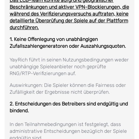
Das LCB-Team konnte aufgrund geografischer
Beschränkungen und aktiver VPN-Blockierungen, die
während des Verifizierungsversuchs auftraten, keine
detaillierte Überprüfung der Spiele auf der Plattform
durchführen.
1. Keine Offenlegung von unabhängigen
Zufallszahlengeneratoren oder Auszahlungsquoten.
YayRich führt in seinen Nutzungsbedingungen weder
unabhängige Spieleanbieter noch geprüfte
RNG/RTP-Verifizierungen auf.
Auswirkungen: Die Spieler können die Fairness oder
Zufälligkeit der Ergebnisse nicht überprüfen.
2. Entscheidungen des Betreibers sind endgültig und
bindend.
In den Teilnahmebedingungen ist festgelegt, dass
administrative Entscheidungen bezüglich der Spiele
endgültig sind.