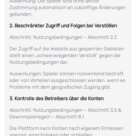
Auswirkung: Die Spieler sind ohne aktive
Zustimmung automatisch an zukünftige Änderungen
gebunden.
2. Beschränkter Zugriff und Folgen bei Verstößen
Abschnitt: Nutzungsbedingungen – Abschnitt 2.2
Der Zugriff auf die Website aus gesperrten Gebieten
stellt einen „schwerwiegenden Verstoß“ gegen die
Nutzungsbedingungen dar.
Auswirkungen: Spieler können rückwirkend bestraft
oder von Vorteilen ausgeschlossen werden, wenn es
Probleme mit dem geografischen Zugang gibt.
3. Kontrolle des Betreibers über die Konten
Abschnitt: Nutzungsbedingungen – Abschnitt 3.5 &
Gewinnspielregeln – Abschnitt 8.1
Die Plattform kann Konten nach eigenem Ermessen
sperren, einschränken oder schließen.