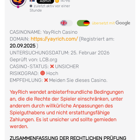
14796
Admin
zuletzt aktiv vor einer
Stunde
übersetzt mit
CASINONAME: YayRich Casino
DOMAIN:
https://yayrich.com/
(Registriert am:
20.09.2025
)
UNTERSUCHUNGSDATUM: 25. Februar 2026
Geprüft von: LCB.org
CASINO-STATUS:
❌
UNSICHER
RISIKOGRAD:
🔴
Hoch
EMPFEHLUNG:
❌
Meiden Sie dieses Casino.
YayRich wendet anbieterfreundliche Bedingungen
an, die die Rechte der Spieler einschränken, unter
anderem durch willkürliche Anpassungen des
Spielguthabens und nicht erstattungsfähige
Zahlungen. Es ist unsicher und sollte gemieden
werden.
ZUSAMMENFASSUNG DER RECHTLICHEN PRÜFUNG