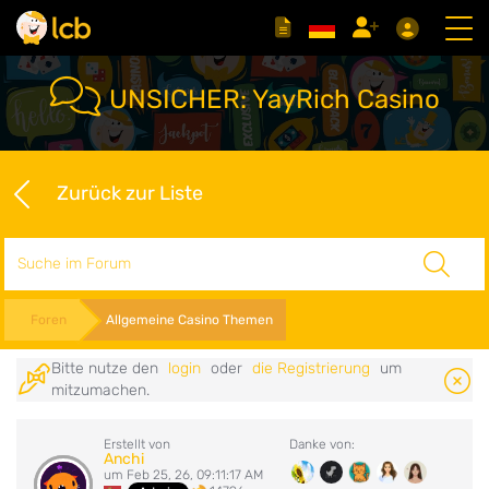
UNSICHER: YayRich Casino
Zurück zur Liste
Suche
Foren
Allgemeine Casino Themen
Bitte nutze den
login
oder
die Registrierung
um
mitzumachen.
Erstellt von
Danke von:
Anchi
um Feb 25, 26, 09:11:17 AM