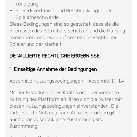
kündigung
Schiedsverfahren und Beschränkungen der
Spielerbeschwerde
Diese Bedingungen sind so gestaltet, dass sie die
Interessen des Betreibers schützen und die Haftung
minimieren, und zwar auf Kosten der Rechte der
Spieler und der Klarheit.
DETAILLIERTE RECHTLICHE ERGEBNISSE
1. Einseitige Annahme der Bedingungen
Abschnitt: Nutzungsbedingungen – Abschnitt 1.1–1.4
Mit der Erstellung eines Kontos oder der weiteren
Nutzung der Plattform erklären sich die Nutzer mit
diesen Nutzungsbedingungen einverstanden. Die
fortgesetzte Nutzung nach Aktualisierungen gilt
auch ohne ausdrückliche Zustimmung als
Zustimmung.