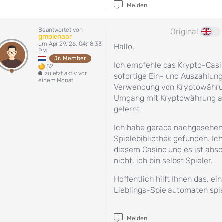
Melden
Beantwortet von
Original
gmolenaar
um Apr 29, 26, 04:18:33
Hallo,
PM
Jr. Member
Ich empfehle das Krypto-Casi
82
zuletzt aktiv vor
sofortige Ein- und Auszahlung
einem Monat
Verwendung von Kryptowährung
Umgang mit Kryptowährung abe
gelernt.
Ich habe gerade nachgesehen u
Spielebibliothek gefunden. Ich
diesem Casino und es ist absol
nicht, ich bin selbst Spieler.
Hoffentlich hilft Ihnen das, ei
Lieblings-Spielautomaten spiel
Melden