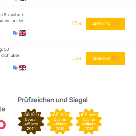
ip So sichern
scode an der
14
ANSEHEN
g: 50
 dich über
24
ANSEHEN
Prüfzeichen und Siegel
te
iGB Best
iGB Best
iGB Best
Overall
Casino
Casino
Affiliate
Affiliate
Affiliate
2014
2013
2014