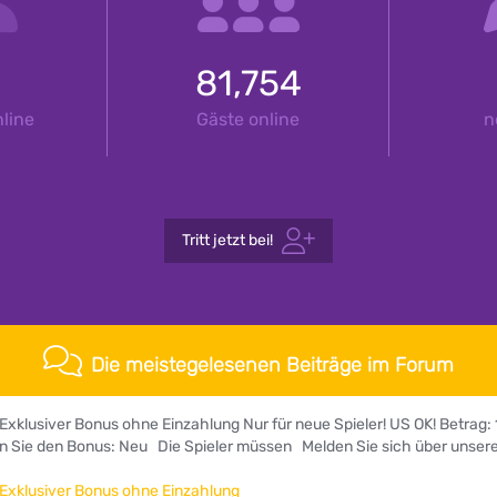
81,754
line
Gäste online
n
Tritt jetzt bei!
Die meistegelesenen Beiträge im Forum
Exklusiver Bonus ohne Einzahlung Nur für neue Spieler! US OK! Betrag:
 Sie den Bonus: Neu Die Spieler müssen Melden Sie sich über unser
 Exklusiver Bonus ohne Einzahlung