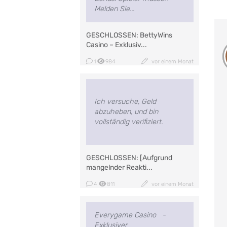
Melden Sie...
GESCHLOSSEN: BettyWins
Casino – Exklusiv...
1
984
vor einem Monat
Ich versuche, Geld
abzuheben, und bin
vollständig verifiziert.
GESCHLOSSEN: [Aufgrund
mangelnder Reakti...
4
811
vor einem Monat
Everygame Casino -
Exklusiver