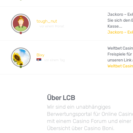
Jackoro – Exk
Sie sich den
tough_nut
Kasse...
vor einem Monat
Jackoro – Ex
Weltbet Casin
Freispiele fü
Bixy
unseren Link a
vor einem Tag
Weltbet Casi
Über LCB
Wir sind ein unabhängiges
Berwertungsportal für Online Casin
mit einem Casino Forum und einer
Übersicht über Casino Boni.