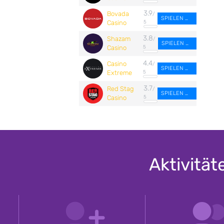
3.9
Bovada
/
SPIELEN
Casino
5
3.8
Shazam
/
SPIELEN
Casino
5
4.4
Casino
/
SPIELEN
Extreme
5
3.7
Red Stag
/
SPIELEN
Casino
5
Aktivität