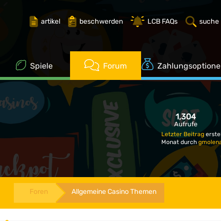
artikel
beschwerden
LCB FAQs
suche
Spiele
Forum
Zahlungsoption
1,304
Aufrufe
Letzter Beitrag
erste
Monat durch
gmolen
Foren
Allgemeine Casino Themen