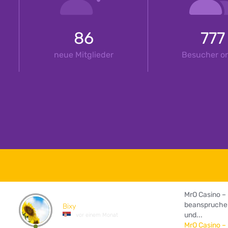
86
777
neue Mitglieder
Besucher on
MrO Casino – 
beanspruchen
Bixy
und...
vor einem Monat
MrO Casino –