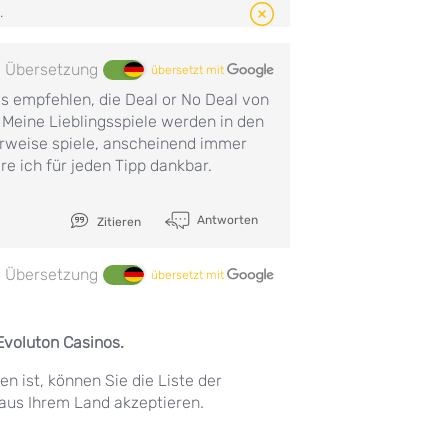
.
Übersetzung
übersetzt mit
s empfehlen, die Deal or No Deal von
 Meine Lieblingsspiele werden in den
erweise spiele, anscheinend immer
e ich für jeden Tipp dankbar.
Antworten
Zitieren
Übersetzung
übersetzt mit
Evoluton Casinos.
n ist, können Sie die Liste der
 aus Ihrem Land akzeptieren.