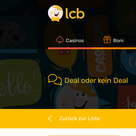
Casinos
Boni
Deal oder kein Deal
Zurück zur Liste