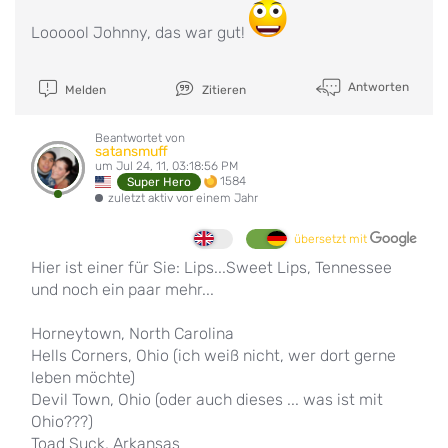
Loooool Johnny, das war gut!
Antworten
Melden
Zitieren
Beantwortet von
satansmuff
um Jul 24, 11, 03:18:56 PM
1584
Super Hero
zuletzt aktiv vor einem Jahr
übersetzt mit
Hier ist einer für Sie: Lips...Sweet Lips, Tennessee
und noch ein paar mehr...
Horneytown, North Carolina
Hells Corners, Ohio (ich weiß nicht, wer dort gerne
leben möchte)
Devil Town, Ohio (oder auch dieses ... was ist mit
Ohio???)
Toad Suck, Arkansas