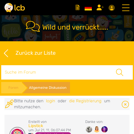
Wild und verrückt.....
Zurück zur Liste
Suche
Foren
Allgemeine Diskussion
Bitte nutze den
login
oder
die Registrierung
um
mitzumachen.
Erstellt von
Danke von:
Lipstick
um Jul 21, 11, 06:07:44 PM