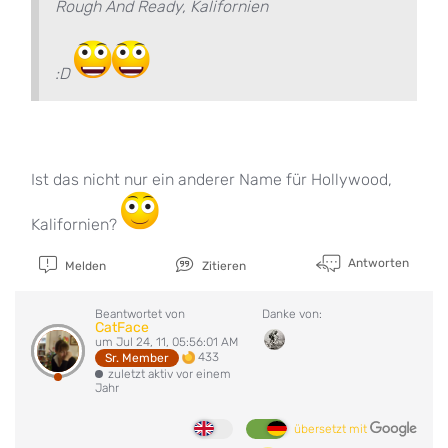
Rough And Ready, Kalifornien
:D
Ist das nicht nur ein anderer Name für Hollywood,
Kalifornien?
Antworten
Melden
Zitieren
Beantwortet von
Danke von:
CatFace
um Jul 24, 11, 05:56:01 AM
433
Sr. Member
zuletzt aktiv vor einem
Jahr
übersetzt mit