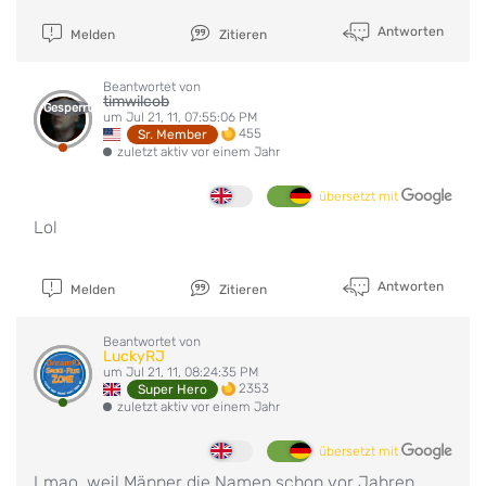
Antworten
Melden
Zitieren
Beantwortet von
timwilcob
Gesperrt
um Jul 21, 11, 07:55:06 PM
455
Sr. Member
zuletzt aktiv vor einem Jahr
übersetzt mit
Lol
Antworten
Melden
Zitieren
Beantwortet von
LuckyRJ
um Jul 21, 11, 08:24:35 PM
2353
Super Hero
zuletzt aktiv vor einem Jahr
übersetzt mit
Lmao, weil Männer die Namen schon vor Jahren