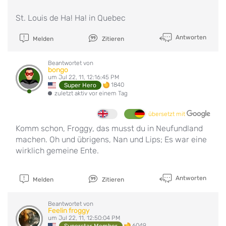
St. Louis de Ha! Ha! in Quebec
Antworten
Melden
Zitieren
Beantwortet von
bongo
um Jul 22, 11, 12:16:45 PM
1840
Super Hero
zuletzt aktiv vor einem Tag
übersetzt mit
Komm schon, Froggy, das musst du in Neufundland
machen. Oh und übrigens, Nan und Lips; Es war eine
wirklich gemeine Ente.
Antworten
Melden
Zitieren
Beantwortet von
Feelin froggy
um Jul 22, 11, 12:50:04 PM
6049
Superstar Member