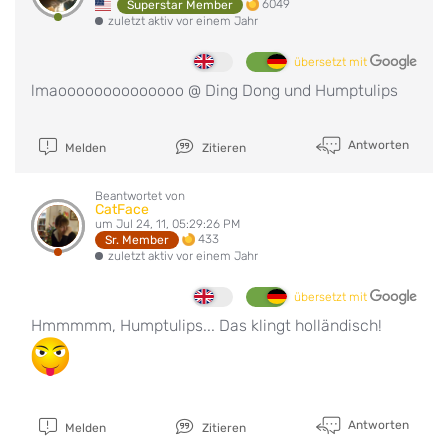
6049
Superstar Member
zuletzt aktiv vor einem Jahr
übersetzt mit
lmaoooooooooooooo @ Ding Dong und Humptulips
Antworten
Melden
Zitieren
Beantwortet von
CatFace
um Jul 24, 11, 05:29:26 PM
433
Sr. Member
zuletzt aktiv vor einem Jahr
übersetzt mit
Hmmmmm, Humptulips... Das klingt holländisch!
Antworten
Melden
Zitieren