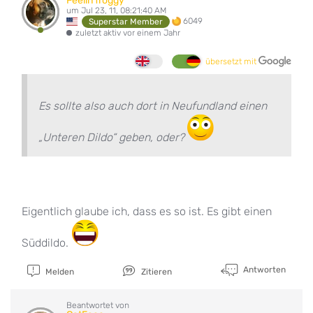
Feelin froggy
um Jul 23, 11, 08:21:40 AM
6049
Superstar Member
zuletzt aktiv vor einem Jahr
übersetzt mit
Es sollte also auch dort in Neufundland einen
„Unteren Dildo“ geben, oder?
Eigentlich glaube ich, dass es so ist. Es gibt einen
Süddildo.
Antworten
Melden
Zitieren
Beantwortet von