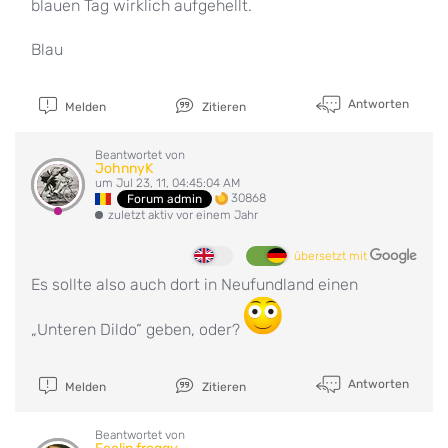
blauen Tag wirklich aufgehellt.
Blau
Antworten
Melden
Zitieren
Beantwortet von
JohnnyK
um Jul 23, 11, 04:45:04 AM
30868
Forum admin
zuletzt aktiv vor einem Jahr
übersetzt mit
Es sollte also auch dort in Neufundland einen
„Unteren Dildo“ geben, oder?
Antworten
Melden
Zitieren
Beantwortet von