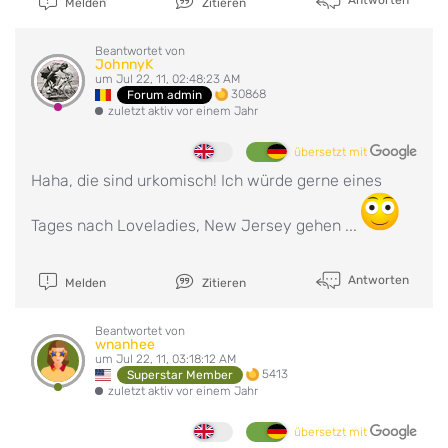
Melden
Zitieren
Beantwortet von
JohnnyK
um Jul 22, 11, 02:48:23 AM
30868
Forum admin
zuletzt aktiv vor einem Jahr
übersetzt mit
Haha, die sind urkomisch! Ich würde gerne eines
Tages nach Loveladies, New Jersey gehen ...
Antworten
Melden
Zitieren
Beantwortet von
wnanhee
um Jul 22, 11, 03:18:12 AM
5413
Superstar Member
zuletzt aktiv vor einem Jahr
übersetzt mit