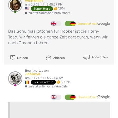
wmmeden
um Jul 23, 11, 12:45:27 PM
1204
Super Hero
zuletzt aktiv vor einem Monat
übersetzt mit
Das Schulmaskottchen für Hooker ist die Horny
Toad. Wir fahren die ganze Zeit dort durch, wenn wir
nach Guymon fahren.
Antworten
Melden
Zitieren
Beantwortet von
JohnnyK
um Jul 24, 11, 05:22:06 AM
30868
Forum admin
zuletzt aktiv vor einem Jahr
übersetzt mit