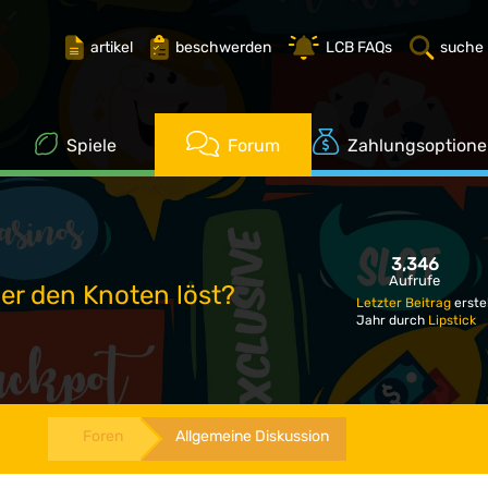
artikel
beschwerden
LCB FAQs
suche
Spiele
Forum
Zahlungsoption
3,346
Aufrufe
der den Knoten löst?
Letzter Beitrag
erste
Jahr durch
Lipstick
Foren
Allgemeine Diskussion