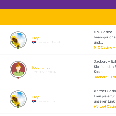
MrO Casino – 
beanspruchen
Bixy
und...
vor einem Monat
MrO Casino –
Jackoro – Exk
Sie sich den
tough_nut
Kasse...
vor einem Monat
Jackoro – Ex
Weltbet Casin
Freispiele fü
Bixy
unseren Link a
vor einem Tag
Weltbet Casi