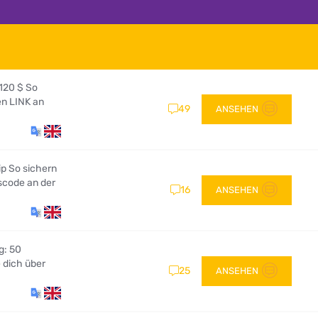
 120 $ So
en LINK an
49
ANSEHEN
ip So sichern
scode an der
16
ANSEHEN
g: 50
 dich über
25
ANSEHEN