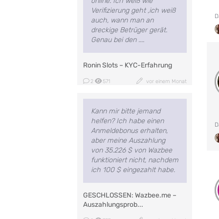
online. Ich weiß wie
Verifizierung geht ,ich weiß
D
auch, wann man an
dreckige Betrüger gerät.
Genau bei den ....
Ronin Slots – KYC-Erfahrung
2
571
vor einem Monat
Kann mir bitte jemand
helfen? Ich habe einen
D
Anmeldebonus erhalten,
aber meine Auszahlung
von 35.226 $ von Wazbee
funktioniert nicht, nachdem
ich 100 $ eingezahlt habe.
GESCHLOSSEN: Wazbee.me –
Auszahlungsprob...