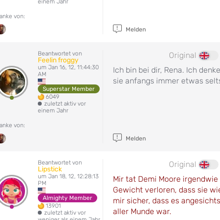
einem Jahr
anke von:
Melden
Beantwortet von
Original
Feelin froggy
um Jan 16, 12, 11:44:30
Ich bin bei dir, Rena. Ich denk
AM
sie anfangs immer etwas sel
Superstar Member
6049
zuletzt aktiv vor
einem Jahr
anke von:
Melden
Beantwortet von
Original
Lipstick
um Jan 18, 12, 12:28:13
Mir tat Demi Moore irgendwie le
PM
Gewicht verloren, dass sie wie
Almighty Member
mir sicher, dass es angesicht
13901
aller Munde war.
zuletzt aktiv vor
weniger als einem Jahr