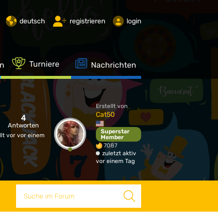
deutsch
registrieren
login
Turniere
en
Nachrichten
Erstellt von
Cat50
4
Antworten
Superstar
llt vor vor einem
Member
7087
zuletzt aktiv
vor einem Tag
Suche