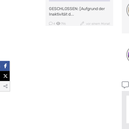
GESCHLOSSEN: [Aufgrund der
Inaktivität d...
4
796
vor einem Monat
k