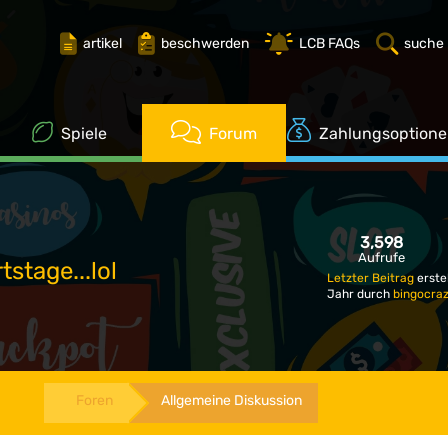
artikel
beschwerden
LCB FAQs
suche
Spiele
Forum
Zahlungsoption
3,598
Aufrufe
stage...lol
Letzter Beitrag
erste
Jahr durch
bingocra
Foren
Allgemeine Diskussion