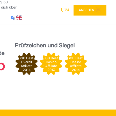
g: 50
 dich über
24
ANSEHEN
Prüfzeichen und Siegel
te
iGB Best
iGB Best
iGB Best
Overall
Casino
Casino
Affiliate
Affiliate
Affiliate
2014
2013
2014