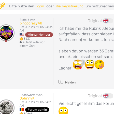
Bitte nutze den
login
oder
die Registrierung
um mitzumachen
Erstellt von
Original
bingocrazy48
um Jun 28, 11, 05:24:06
Ich habe mir die Rubrik „Gebu
AM
aufgefallen, dass dort sieben
Mighty Member
3637
Nachnamen) vorkommt. Ich sehe
zuletzt aktiv vor
einem Jahr
sieben davon werden 33 Jahr
und ok, ein bisschen seltsam,
Lacher
Melden
Beantwortet von
Original
JohnnyK
um Jun 28, 11, 05:54:11
Vielleicht gefiel ihm das Foru
AM
Forum admin
30868