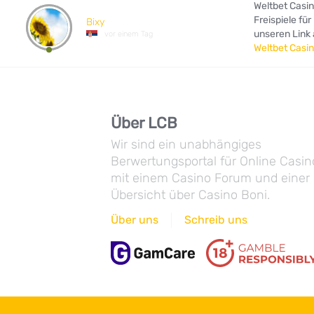
Weltbet Casin
Freispiele fü
Bixy
unseren Link a
vor einem Tag
Weltbet Casi
Über LCB
Wir sind ein unabhängiges
Berwertungsportal für Online Casin
mit einem Casino Forum und einer
Übersicht über Casino Boni.
Über uns
Schreib uns