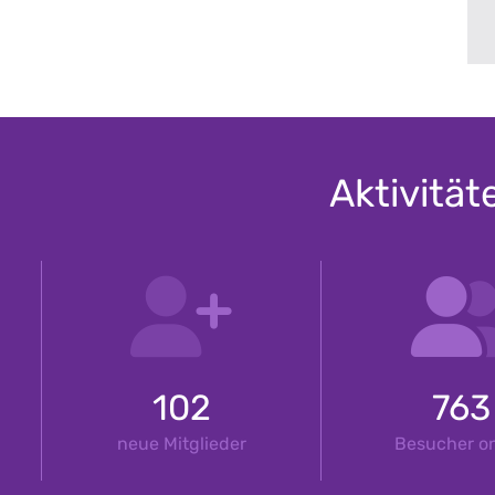
Aktivität
102
763
neue Mitglieder
Besucher on