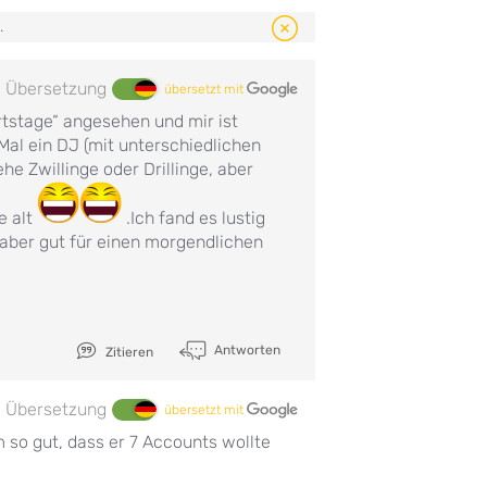
.
Übersetzung
übersetzt mit
rtstage“ angesehen und mir ist
 Mal ein DJ (mit unterschiedlichen
 Zwillinge oder Drillinge, aber
e alt
.Ich fand es lustig
 aber gut für einen morgendlichen
Antworten
Zitieren
Übersetzung
übersetzt mit
m so gut, dass er 7 Accounts wollte