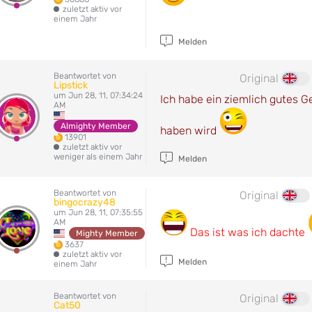
zuletzt aktiv vor
einem Jahr
Melden
Beantwortet von
Original
Lipstick
um Jun 28, 11, 07:34:24
Ich habe ein ziemlich gutes Ge
AM
Almighty Member
haben wird
13901
zuletzt aktiv vor
weniger als einem Jahr
Melden
Beantwortet von
Original
bingocrazy48
um Jun 28, 11, 07:35:55
AM
Das ist was ich dachte
Mighty Member
3637
zuletzt aktiv vor
Melden
einem Jahr
Beantwortet von
Original
Cat50