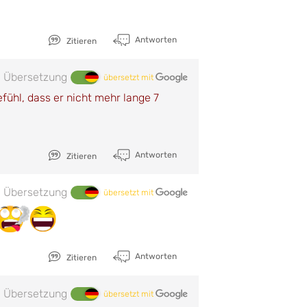
Antworten
Zitieren
Übersetzung
übersetzt mit
fühl, dass er nicht mehr lange 7
Antworten
Zitieren
Übersetzung
übersetzt mit
Antworten
Zitieren
Übersetzung
übersetzt mit