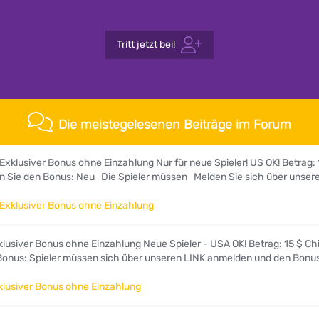
Tritt jetzt bei!
Die meistegelesenen Beiträge im Forum
Exklusiver Bonus ohne Einzahlung Nur für neue Spieler! US OK! Betrag:
 Sie den Bonus: Neu Die Spieler müssen Melden Sie sich über unser
 Exklusiver Bonus ohne Einzahlung
lusiver Bonus ohne Einzahlung Neue Spieler - USA OK! Betrag: 15 $ Ch
 Bonus: Spieler müssen sich über unseren LINK anmelden und den Bonu
klusiver Bonus ohne Einzahlung