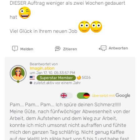
DIESER Auftrag weniger als zwei Wochen gedauert
hat
Viel Glück in Ihrem neuen Job
Antworten
Melden
Zitieren
Beantwortet von
Imagin.ation
um Jan 17, 10, 05:33:57 PM
5026
Superstar Member
zuletzt aktiv vor einem Jahr
übersetzt mit
Pam... Pam... Pam... Ich spüre deinen Schmerz!!!!!
Meine Güte, nach fünfwöchiger Abwesenheit von der
Arbeit, dem Aufstehen und dem Weg zur Arbeit,
konnte ich mich umsonst nicht aufraffen und fühlte
mich den ganzen Tag schläfrig. Nicht genug Kaffee
auf der Welt!! Ich zähle hart von 5 bis 1 und habe fast