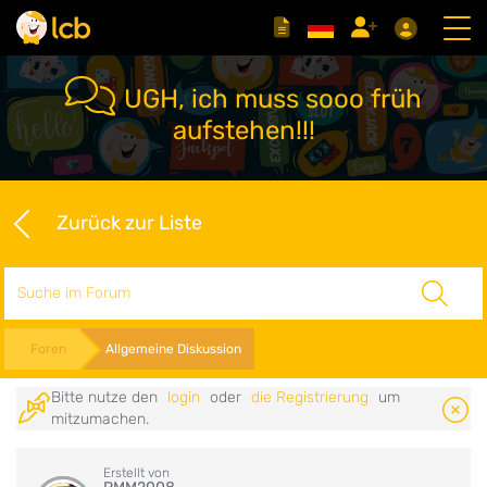
UGH, ich muss sooo früh
aufstehen!!!
Zurück zur Liste
Suche
Foren
Allgemeine Diskussion
Bitte nutze den
login
oder
die Registrierung
um
mitzumachen.
Erstellt von