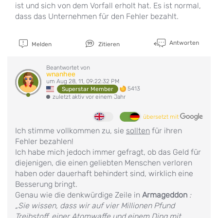
ist und sich von dem Vorfall erholt hat. Es ist normal,
dass das Unternehmen für den Fehler bezahlt.
Antworten
Melden
Zitieren
Beantwortet von
wnanhee
um Aug 28, 11, 09:22:32 PM
5413
Superstar Member
zuletzt aktiv vor einem Jahr
übersetzt mit
Ich stimme vollkommen zu, sie
sollten
für ihren
Fehler bezahlen!
Ich habe mich jedoch immer gefragt, ob das Geld für
diejenigen, die einen geliebten Menschen verloren
haben oder dauerhaft behindert sind, wirklich eine
Besserung bringt.
Genau wie die denkwürdige Zeile in
Armageddon
:
„Sie wissen, dass wir auf vier Millionen Pfund
Treibstoff, einer Atomwaffe und einem Ding mit