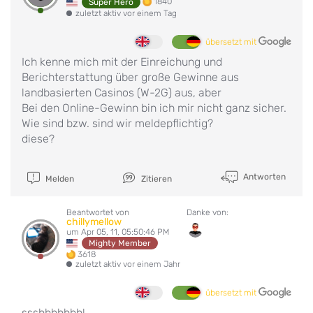
1840
Super Hero
zuletzt aktiv vor einem Tag
übersetzt mit
Ich kenne mich mit der Einreichung und
Berichterstattung über große Gewinne aus
landbasierten Casinos (W-2G) aus, aber
Bei den Online-Gewinn bin ich mir nicht ganz sicher.
Wie sind bzw. sind wir meldepflichtig?
diese?
Antworten
Melden
Zitieren
Beantwortet von
Danke von:
chillymellow
um Apr 05, 11, 05:50:46 PM
Mighty Member
3618
zuletzt aktiv vor einem Jahr
übersetzt mit
ssshhhhhhh!