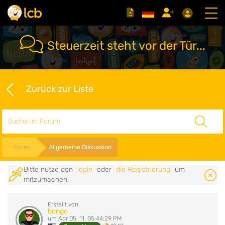
Steuerzeit steht vor der Tür...
Zurück zur Liste
Suche
Foren
Allgemeine Diskussion
Bitte nutze den
login
oder
die Registrierung
um
mitzumachen.
Erstellt von
bongo
um Apr 05, 11, 05:44:29 PM