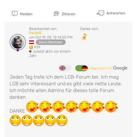
Antworten
Melden
Zitieren
Beantwortet von
Danke von:
fiedo8
um Oct 19, 09, 12:14:55 PM
Hero Member
939
zuletzt aktiv vor einem
Jahr
übersetzt mit
Jeden Tag trete ich dem LCB-Forum bei. Ich mag
LCB sehr interessant und es gibt viele nette Leute.
Ich möchte allen Admins für dieses tolle Forum
danken
DANKE