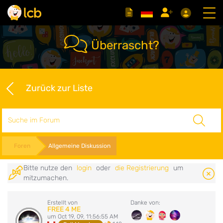
Überrascht?
Zurück zur Liste
Suche
Foren
Allgemeine Diskussion
Bitte nutze den
login
oder
die Registrierung
um
mitzumachen.
Erstellt von
Danke von:
FREE 4 ME
um Oct 19, 09, 11:56:55 AM