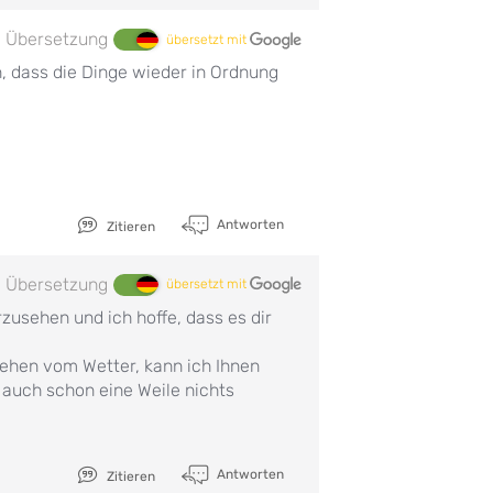
Übersetzung
übersetzt mit
n, dass die Dinge wieder in Ordnung
Antworten
Zitieren
Übersetzung
übersetzt mit
usehen und ich hoffe, dass es dir
sehen vom Wetter, kann ich Ihnen
e auch schon eine Weile nichts
Antworten
Zitieren