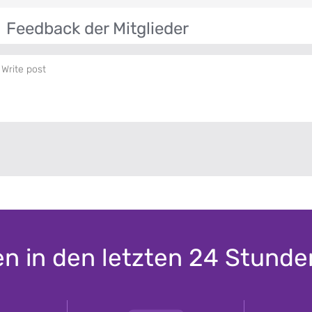
Feedback der Mitglieder
en in den letzten 24 Stund