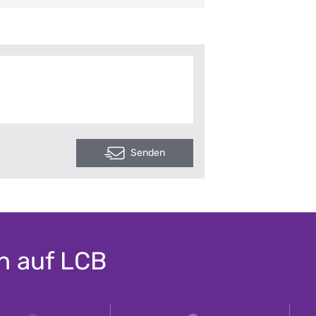
Senden
en auf LCB