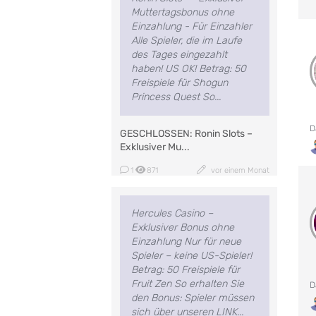
Muttertagsbonus ohne
Einzahlung - Für Einzahler
Alle Spieler, die im Laufe
des Tages eingezahlt
haben! US OK! Betrag: 50
Freispiele für Shogun
Princess Quest So...
D
GESCHLOSSEN: Ronin Slots –
Exklusiver Mu...
1
871
vor einem Monat
Hercules Casino –
Exklusiver Bonus ohne
Einzahlung Nur für neue
Spieler – keine US-Spieler!
Betrag: 50 Freispiele für
Fruit Zen So erhalten Sie
D
den Bonus: Spieler müssen
sich über unseren LINK...