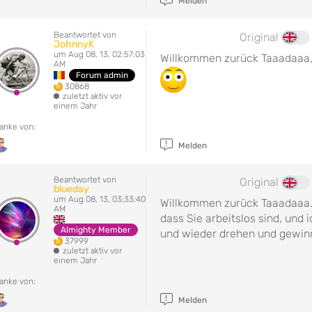
Melden
Beantwortet von
Original
JohnnyK
um Aug 08, 13, 02:57:03
Willkommen zurück Taaadaaa, 
AM
Forum admin
30868
zuletzt aktiv vor
einem Jahr
anke von:
Melden
Beantwortet von
Original
blueday
um Aug 08, 13, 03:33:40
Willkommen zurück Taaadaaa. L
AM
dass Sie arbeitslos sind, und 
Almighty Member
und wieder drehen und gewin
37999
zuletzt aktiv vor
einem Jahr
anke von:
Melden