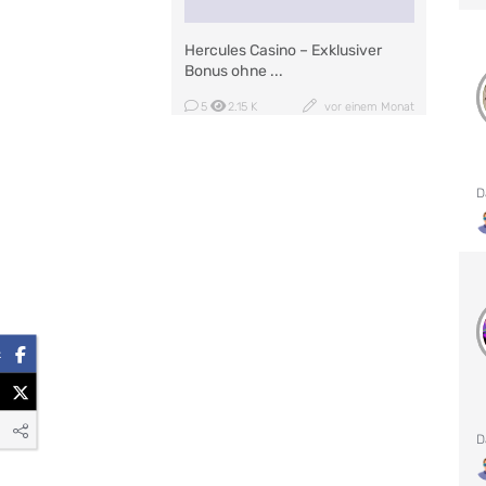
Hercules Casino – Exklusiver
Bonus ohne ...
5
2.15 K
vor einem Monat
D
k
D