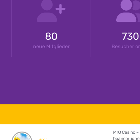
80
730
neue Mitglieder
Besucher on
MrO Casino – 
beanspruchen
Bixy