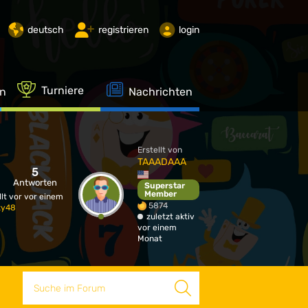
deutsch
registrieren
login
Turniere
en
Nachrichten
Erstellt von
TAAADAAA
5
Antworten
Superstar
Member
llt vor vor einem
5874
zy48
zuletzt aktiv
vor einem
Monat
Suche