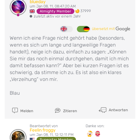
blueday
um Jan 08, 11, 08:47:20 AM
37999
Almighty Member
zuletzt aktiv vor einem Jahr
übersetzt mit
Wenn ich eine Frage nicht gehört habe (besonders,
wenn es sich um lange und langweilige Fragen
handelt), neige ich dazu, einfach zu sagen: „Können
Sie mir das noch einmal durchgehen, damit ich mich
damit befassen kann?“ Aber bei kurzen Fragen ist es
schwierig, da stimme ich zu. Es ist also ein klares
„Verzeihung“ von mir.
Blau
Antworten
Melden
Zitieren
Beantwortet von
Danke von:
Feelin froggy
um Jan 08, 11, 12:12:11 PM
Superstar Member