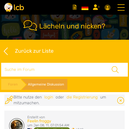
Lächeln und nicken?
Zurück zur Liste
Suche
Foren
Allgemeine Diskussion
Bitte nutze den
login
oder
die Registrierung
um
mitzumachen.
Erstellt von
Feelin froggy
um Jan 08, 11, 07:01:54 AM