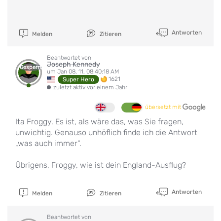
Antworten
Melden
Zitieren
Beantwortet von
Joseph Kennedy
Gesperrt
um Jan 08, 11, 08:40:18 AM
1621
Super Hero
zuletzt aktiv vor einem Jahr
übersetzt mit
Ita Froggy. Es ist, als wäre das, was Sie fragen,
unwichtig. Genauso unhöflich finde ich die Antwort
„was auch immer“.
Übrigens, Froggy, wie ist dein England-Ausflug?
Antworten
Melden
Zitieren
Beantwortet von