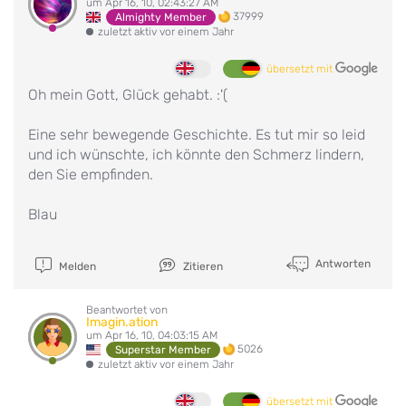
um Apr 16, 10, 02:43:27 AM
37999
Almighty Member
zuletzt aktiv vor einem Jahr
übersetzt mit
Oh mein Gott, Glück gehabt. :'(
Eine sehr bewegende Geschichte. Es tut mir so leid
und ich wünschte, ich könnte den Schmerz lindern,
den Sie empfinden.
Blau
Antworten
Melden
Zitieren
Beantwortet von
Imagin.ation
um Apr 16, 10, 04:03:15 AM
5026
Superstar Member
zuletzt aktiv vor einem Jahr
übersetzt mit