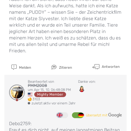
Weise dankt. Als ich aufwuchs, hatte ich eine Katze
namens „PUDDY“ – wissen Sie – der Zeichentrickfilm
mit der Katze Slyvester. Ich liebte diese Katze
wirklich und er wurde ein Teil unserer Familie. Tiere
jeglicher Art haben einen besonderen Platz in
meinem Herzen. Ich weiß es zu schätzen, dass du es
mit uns allen teilst und umarme Rebel für mich!
Frieden.
Antworten
Melden
Zitieren
Beantwortet von
Danke von:
PMM2008
Gesperrt
um Apr 15, 10, 06:48:08 PM
Mighty Member
3103
zuletzt aktiv vor einem Jahr
übersetzt mit
Debo2759:
Freut es dich nicht, auf meinen langatmigen Beitrag