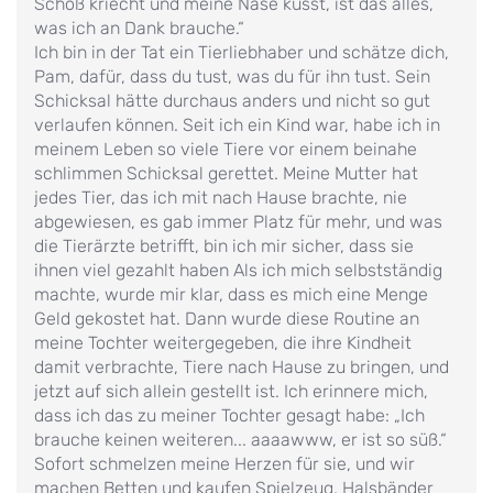
Schoß kriecht und meine Nase küsst, ist das alles,
was ich an Dank brauche.“
Ich bin in der Tat ein Tierliebhaber und schätze dich,
Pam, dafür, dass du tust, was du für ihn tust. Sein
Schicksal hätte durchaus anders und nicht so gut
verlaufen können. Seit ich ein Kind war, habe ich in
meinem Leben so viele Tiere vor einem beinahe
schlimmen Schicksal gerettet. Meine Mutter hat
jedes Tier, das ich mit nach Hause brachte, nie
abgewiesen, es gab immer Platz für mehr, und was
die Tierärzte betrifft, bin ich mir sicher, dass sie
ihnen viel gezahlt haben Als ich mich selbstständig
machte, wurde mir klar, dass es mich eine Menge
Geld gekostet hat. Dann wurde diese Routine an
meine Tochter weitergegeben, die ihre Kindheit
damit verbrachte, Tiere nach Hause zu bringen, und
jetzt auf sich allein gestellt ist. Ich erinnere mich,
dass ich das zu meiner Tochter gesagt habe: „Ich
brauche keinen weiteren... aaaawww, er ist so süß.“
Sofort schmelzen meine Herzen für sie, und wir
machen Betten und kaufen Spielzeug, Halsbänder