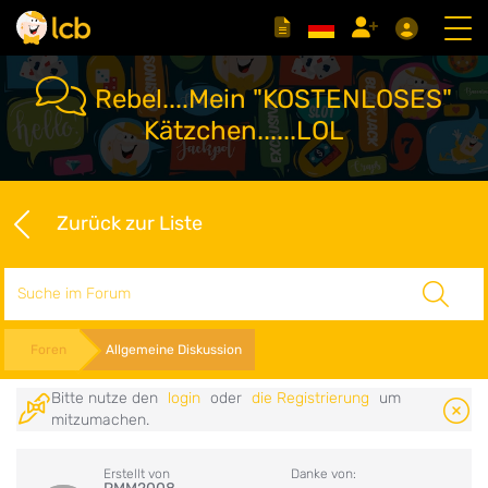
Rebel....Mein "KOSTENLOSES"
Kätzchen......LOL
Zurück zur Liste
Suche
Foren
Allgemeine Diskussion
Bitte nutze den
login
oder
die Registrierung
um
mitzumachen.
Erstellt von
Danke von: