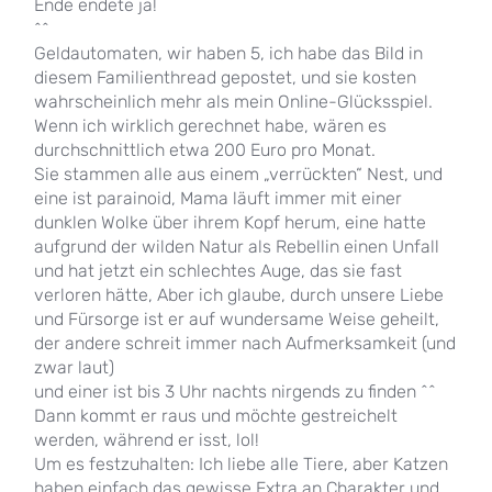
Ende endete ja!
^^
Geldautomaten, wir haben 5, ich habe das Bild in
diesem Familienthread gepostet, und sie kosten
wahrscheinlich mehr als mein Online-Glücksspiel.
Wenn ich wirklich gerechnet habe, wären es
durchschnittlich etwa 200 Euro pro Monat.
Sie stammen alle aus einem „verrückten“ Nest, und
eine ist parainoid, Mama läuft immer mit einer
dunklen Wolke über ihrem Kopf herum, eine hatte
aufgrund der wilden Natur als Rebellin einen Unfall
und hat jetzt ein schlechtes Auge, das sie fast
verloren hätte, Aber ich glaube, durch unsere Liebe
und Fürsorge ist er auf wundersame Weise geheilt,
der andere schreit immer nach Aufmerksamkeit (und
zwar laut)
und einer ist bis 3 Uhr nachts nirgends zu finden ^^
Dann kommt er raus und möchte gestreichelt
werden, während er isst, lol!
Um es festzuhalten: Ich liebe alle Tiere, aber Katzen
haben einfach das gewisse Extra an Charakter und