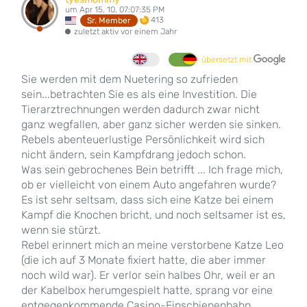
um Apr 15, 10, 07:07:35 PM
413
Sr. Member
zuletzt aktiv vor einem Jahr
übersetzt mit
Sie werden mit dem Nuetering so zufrieden
sein...betrachten Sie es als eine Investition. Die
Tierarztrechnungen werden dadurch zwar nicht
ganz wegfallen, aber ganz sicher werden sie sinken.
Rebels abenteuerlustige Persönlichkeit wird sich
nicht ändern, sein Kampfdrang jedoch schon.
Was sein gebrochenes Bein betrifft ... Ich frage mich,
ob er vielleicht von einem Auto angefahren wurde?
Es ist sehr seltsam, dass sich eine Katze bei einem
Kampf die Knochen bricht, und noch seltsamer ist es,
wenn sie stürzt.
Rebel erinnert mich an meine verstorbene Katze Leo
(die ich auf 3 Monate fixiert hatte, die aber immer
noch wild war). Er verlor sein halbes Ohr, weil er an
der Kabelbox herumgespielt hatte, sprang vor eine
entgegenkommende Casino-Einschienenbahn,