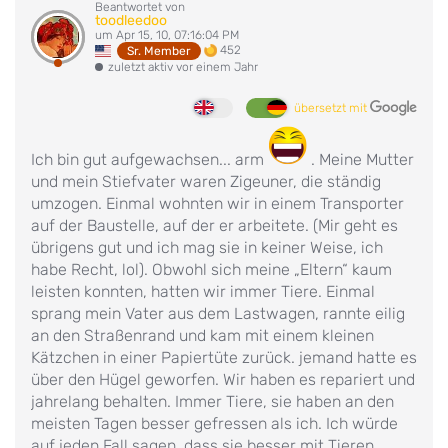
Beantwortet von
toodleedoo
um Apr 15, 10, 07:16:04 PM
452
Sr. Member
zuletzt aktiv vor einem Jahr
übersetzt mit
Ich bin gut aufgewachsen... arm
. Meine Mutter
und mein Stiefvater waren Zigeuner, die ständig
umzogen. Einmal wohnten wir in einem Transporter
auf der Baustelle, auf der er arbeitete. (Mir geht es
übrigens gut und ich mag sie in keiner Weise, ich
habe Recht, lol). Obwohl sich meine „Eltern“ kaum
leisten konnten, hatten wir immer Tiere. Einmal
sprang mein Vater aus dem Lastwagen, rannte eilig
an den Straßenrand und kam mit einem kleinen
Kätzchen in einer Papiertüte zurück. jemand hatte es
über den Hügel geworfen. Wir haben es repariert und
jahrelang behalten. Immer Tiere, sie haben an den
meisten Tagen besser gefressen als ich. Ich würde
auf jeden Fall sagen, dass sie besser mit Tieren