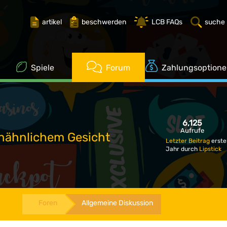
artikel
beschwerden
LCB FAQs
suche
Spiele
Forum
Zahlungsoption
6,125
Aufrufe
nähnlichem Gesicht
Letzter Beitrag
erste
Jahr durch
Lipstick
Foren
Allgemeine Diskussion