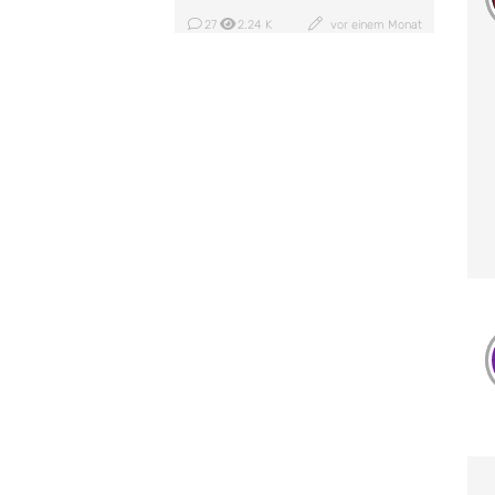
27
2.24 K
vor einem Monat