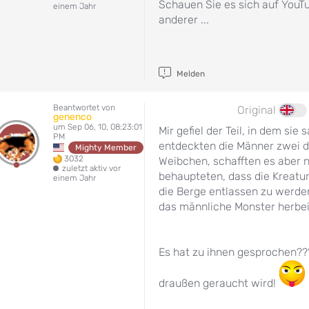
Schauen Sie es sich auf YouT
einem Jahr
anderer ...
Melden
Beantwortet von
Original
genenco
um Sep 06, 10, 08:23:01
Mir gefiel der Teil, in dem sie
PM
entdeckten die Männer zwei d
Mighty Member
3032
Weibchen, schafften es aber 
zuletzt aktiv vor
behaupteten, dass die Kreatur
einem Jahr
die Berge entlassen zu werden
das männliche Monster herbei
Es hat zu ihnen gesprochen??
draußen geraucht wird!