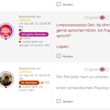
Melden
Beantwortet von
Original
Lipstick
um Sep 08, 10, 03:04:18
Lmaoooooooooo Gen, da stimme
PM
gerne sprechen hören. Ich fra
Almighty Member
spricht?
13901
zuletzt aktiv vor
weniger als einem Jahr
Lippen
Melden
Beantwortet von
Original
CatFace
um Sep 09, 10, 06:59:31
Der Perücke nach zu urteilen,
AM
433
Sr. Member
zuletzt aktiv vor
einen schwedischen Playboy
einem Jahr
Melden