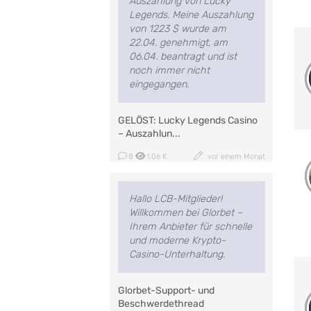
Auszahlung von Lucky
Legends. Meine Auszahlung
von 1223 $ wurde am
22.04. genehmigt, am
06.04. beantragt und ist
noch immer nicht
eingegangen.
GELÖST: Lucky Legends Casino
– Auszahlun...
8
1.06 K
vor einem Monat
Hallo LCB-Mitglieder!
Willkommen bei Glorbet –
Ihrem Anbieter für schnelle
und moderne Krypto-
Casino-Unterhaltung.
Glorbet-Support- und
Beschwerdethread