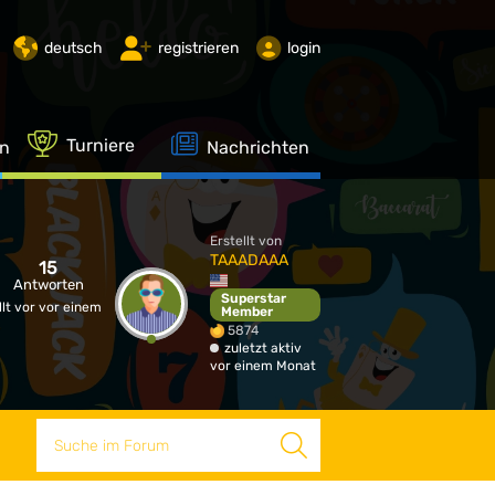
deutsch
registrieren
login
Turniere
en
Nachrichten
Erstellt von
TAAADAAA
15
Antworten
Superstar
llt vor vor einem
Member
5874
zuletzt aktiv
vor einem Monat
Suche