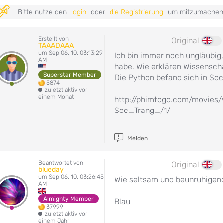
Bitte nutze den
login
oder
die Registrierung
um mitzumachen
Erstellt von
Original
TAAADAAA
um Sep 06, 10, 03:13:29
Ich bin immer noch ungläubig
AM
habe. Wie erklären Wissenscha
Superstar Member
Die Python befand sich in Soc
5874
zuletzt aktiv vor
einem Monat
http://phimtogo.com/movie
Soc_Trang_/1/
Melden
Beantwortet von
Original
blueday
um Sep 06, 10, 03:26:45
Wie seltsam und beunruhigend
AM
Almighty Member
Blau
37999
zuletzt aktiv vor
einem Jahr