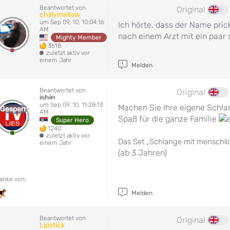
Beantwortet von
Original
chillymellow
um Sep 09, 10, 10:04:16
Ich hörte, dass der Name pric
AM
nach einem Arzt mit ein paar
Mighty Member
3618
zuletzt aktiv vor
einem Jahr
Melden
Beantwortet von
Original
ishin
um Sep 09, 10, 11:28:13
Machen Sie Ihre eigene Schl
Gesperrt
AM
Spaß für die ganze Familie
Super Hero
1240
zuletzt aktiv vor
Das Set „Schlange mit menschl
einem Jahr
(ab 3 Jahren)
anke von:
Melden
Beantwortet von
Original
Lipstick