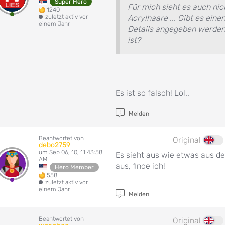
Super Hero
Für mich sieht es auch nic
1240
zuletzt aktiv vor
Acrylhaare ... Gibt es eine
einem Jahr
Details angegeben werden
ist?
Es ist so falsch! Lol..
Melden
Beantwortet von
Original
debo2759
um Sep 06, 10, 11:43:58
Es sieht aus wie etwas aus de
AM
aus, finde ich!
Hero Member
558
zuletzt aktiv vor
einem Jahr
Melden
Beantwortet von
Original