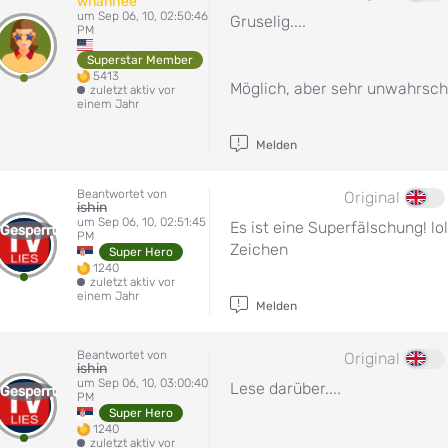
wnanhee
um Sep 06, 10, 02:50:46
Gruselig....
PM
Superstar Member
5413
Möglich, aber sehr unwahrsche
zuletzt aktiv vor
einem Jahr
Melden
Beantwortet von
Original
ishin
um Sep 06, 10, 02:51:45
Es ist eine Superfälschung! lol
Gesperrt
PM
Zeichen
Super Hero
1240
zuletzt aktiv vor
einem Jahr
Melden
Beantwortet von
Original
ishin
um Sep 06, 10, 03:00:40
Lese darüber....
Gesperrt
PM
Super Hero
1240
zuletzt aktiv vor