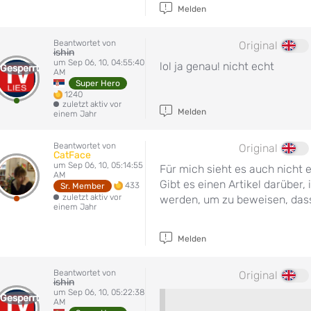
Melden
Beantwortet von
Original
ishin
um Sep 06, 10, 04:55:40
lol ja genau! nicht echt
Gesperrt
AM
Super Hero
1240
zuletzt aktiv vor
Melden
einem Jahr
Beantwortet von
Original
CatFace
um Sep 06, 10, 05:14:55
Für mich sieht es auch nicht e
AM
Gibt es einen Artikel darüber
433
Sr. Member
zuletzt aktiv vor
werden, um zu beweisen, dass
einem Jahr
Melden
Beantwortet von
Original
ishin
um Sep 06, 10, 05:22:38
Gesperrt
AM