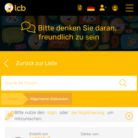
Bitte denken Sie daran,
freundlich zu sein
Zurück zur Liste
Suche
Foren
Allgemeine Diskussion
Bitte nutze den
login
oder
die Registrierung
um
mitzumachen.
Erstellt von
Danke von: