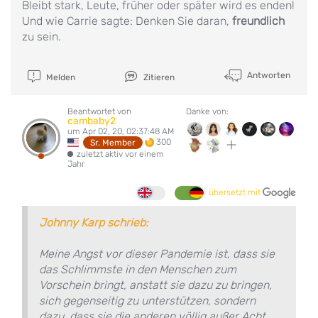
Bleibt stark, Leute, früher oder später wird es enden!
Und wie Carrie sagte: Denken Sie daran,
freundlich
zu sein.
Antworten
Melden
Zitieren
Beantwortet von
Danke von:
cambaby2
um Apr 02, 20, 02:37:48 AM
300
Sr. Member
zuletzt aktiv vor einem
Jahr
übersetzt mit
Johnny Karp schrieb:
Meine Angst vor dieser Pandemie ist, dass sie
das Schlimmste in den Menschen zum
Vorschein bringt, anstatt sie dazu zu bringen,
sich gegenseitig zu unterstützen, sondern
dazu, dass sie die anderen völlig außer Acht