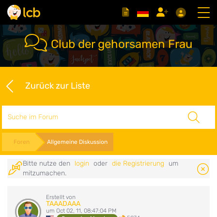
Club der gehorsamen Frau
Zurück zur Liste
Suche
Foren
Allgemeine Diskussion
Bitte nutze den
login
oder
die Registrierung
um
mitzumachen.
Erstellt von
TAAADAAA
um Oct 02, 11, 08:47:04 PM