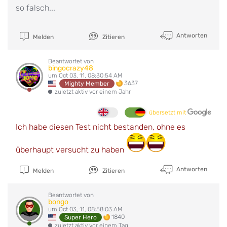
so falsch...
Antworten
Melden
Zitieren
Beantwortet von
bingocrazy48
um Oct 03, 11, 08:30:54 AM
3637
Mighty Member
zuletzt aktiv vor einem Jahr
übersetzt mit
Ich habe diesen Test nicht bestanden, ohne es
überhaupt versucht zu haben
Antworten
Melden
Zitieren
Beantwortet von
bongo
um Oct 03, 11, 08:58:03 AM
1840
Super Hero
zuletzt aktiv vor einem Tag