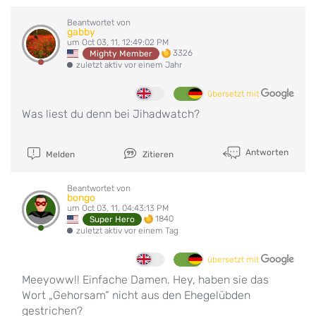
Beantwortet von
gabby
um Oct 03, 11, 12:49:02 PM
3326
Mighty Member
zuletzt aktiv vor einem Jahr
übersetzt mit
Was liest du denn bei Jihadwatch?
Antworten
Melden
Zitieren
Beantwortet von
bongo
um Oct 03, 11, 04:43:13 PM
1840
Super Hero
zuletzt aktiv vor einem Tag
übersetzt mit
Meeyoww!! Einfache Damen. Hey, haben sie das
Wort „Gehorsam“ nicht aus den Ehegelübden
gestrichen?