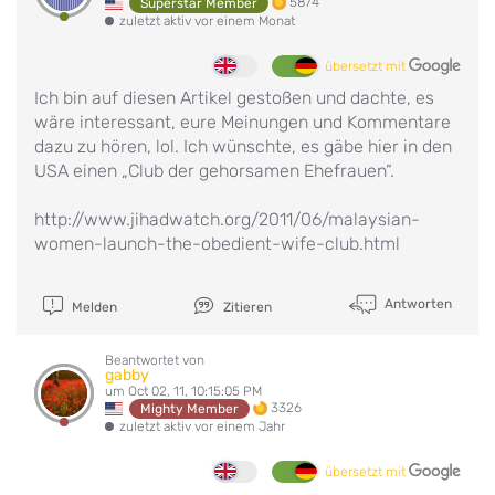
5874
Superstar Member
zuletzt aktiv vor einem Monat
übersetzt mit
Ich bin auf diesen Artikel gestoßen und dachte, es
wäre interessant, eure Meinungen und Kommentare
dazu zu hören, lol. Ich wünschte, es gäbe hier in den
USA einen „Club der gehorsamen Ehefrauen“.
http://www.jihadwatch.org/2011/06/malaysian-
women-launch-the-obedient-wife-club.html
Antworten
Melden
Zitieren
Beantwortet von
gabby
um Oct 02, 11, 10:15:05 PM
3326
Mighty Member
zuletzt aktiv vor einem Jahr
übersetzt mit