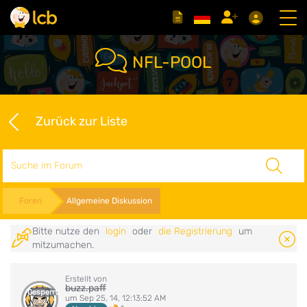
NFL-POOL
Zurück zur Liste
Suche
Foren
Allgemeine Diskussion
Bitte nutze den
login
oder
die Registrierung
um
mitzumachen.
Erstellt von
buzz.paff
Gesperrt
um Sep 25, 14, 12:13:52 AM