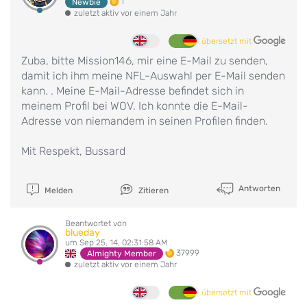
1
Newbie
zuletzt aktiv vor einem Jahr
übersetzt mit
Zuba, bitte Mission146, mir eine E-Mail zu senden,
damit ich ihm meine NFL-Auswahl per E-Mail senden
kann. . Meine E-Mail-Adresse befindet sich in
meinem Profil bei WOV. Ich konnte die E-Mail-
Adresse von niemandem in seinen Profilen finden.
Mit Respekt, Bussard
Antworten
Melden
Zitieren
Beantwortet von
blueday
um Sep 25, 14, 02:31:58 AM
37999
Almighty Member
zuletzt aktiv vor einem Jahr
übersetzt mit