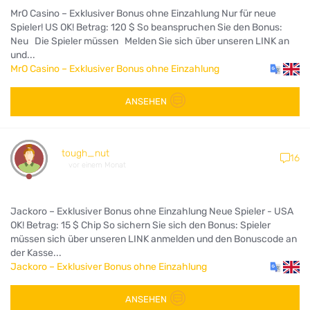
MrO Casino – Exklusiver Bonus ohne Einzahlung Nur für neue
Spieler! US OK! Betrag: 120 $ So beanspruchen Sie den Bonus:
Neu Die Spieler müssen Melden Sie sich über unseren LINK an
und...
MrO Casino – Exklusiver Bonus ohne Einzahlung
ANSEHEN
tough_nut
16
vor einem Monat
Jackoro – Exklusiver Bonus ohne Einzahlung Neue Spieler - USA
OK! Betrag: 15 $ Chip So sichern Sie sich den Bonus: Spieler
müssen sich über unseren LINK anmelden und den Bonuscode an
der Kasse...
Jackoro – Exklusiver Bonus ohne Einzahlung
ANSEHEN