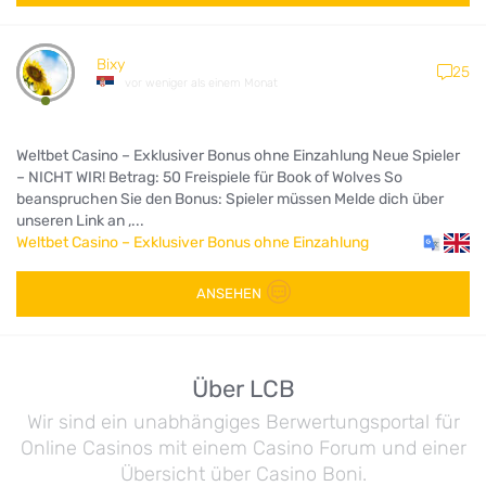
Bixy
25
vor weniger als einem Monat
Weltbet Casino – Exklusiver Bonus ohne Einzahlung Neue Spieler
– NICHT WIR! Betrag: 50 Freispiele für Book of Wolves So
beanspruchen Sie den Bonus: Spieler müssen Melde dich über
unseren Link an ,...
Weltbet Casino – Exklusiver Bonus ohne Einzahlung
ANSEHEN
Über LCB
Wir sind ein unabhängiges Berwertungsportal für
Online Casinos mit einem Casino Forum und einer
Übersicht über Casino Boni.