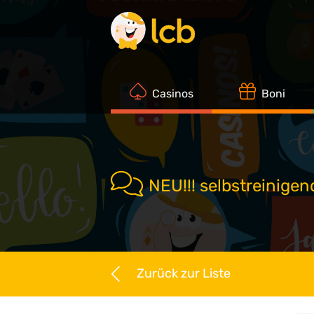
Casinos
Boni
NEU!!! selbstreinigend
Zurück zur Liste