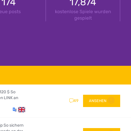
174
17,874
eue posts
kostenlose Spiele wurden
gespielt
 120 $ So
en LINK an
49
ANSEHEN
ip So sichern