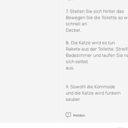
7. Stellen Sie sich hinter das
Bewegen Sie die Toilette so w
schnell an
Deckel.
8. Die Katze wird es tun
Rakete aus der Toilette, Strei
Badezimmer und laufen Sie na
sich selbst
aus.
9. Sowohl die Kommode
und die Katze wird funkeln
sauber.
Melden