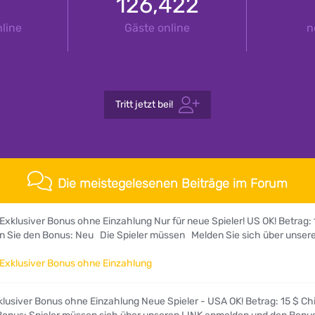
126,422
line
Gäste online
n
Tritt jetzt bei!
Die meistegelesenen Beiträge im Forum
Exklusiver Bonus ohne Einzahlung Nur für neue Spieler! US OK! Betrag:
 Sie den Bonus: Neu Die Spieler müssen Melden Sie sich über unser
 Exklusiver Bonus ohne Einzahlung
lusiver Bonus ohne Einzahlung Neue Spieler - USA OK! Betrag: 15 $ Ch