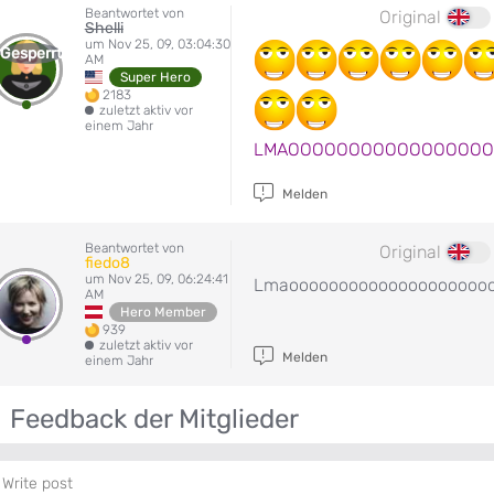
Beantwortet von
Original
Shelli
um Nov 25, 09, 03:04:30
Gesperrt
AM
Super Hero
2183
zuletzt aktiv vor
einem Jahr
LMAOOOOOOOOOOOOOOOOOOO
Melden
Beantwortet von
Original
fiedo8
um Nov 25, 09, 06:24:41
Lmaoooooooooooooooooooooo
AM
Hero Member
939
zuletzt aktiv vor
Melden
einem Jahr
Feedback der Mitglieder