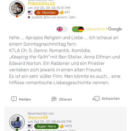
POKEGIGGLES
um Oct 25, 09, 06:10:31 PM
491
Sr. Member
zuletzt aktiv vor einem Jahr
übersetzt mit
hehe ... Apropos Religion und Liebe ... Ich schaue an
einem Sonntagnachmittag fern.
KTLA Ch. 5. Genre: Romantik. Komödie.
„Keeping the Faith“
mit Ben Steller, Anna Elfman und
Edward Norton. Ein Rabbiner und ein Priester
verlieben sich jeweils in einen alten Freund.
Es ist ein sehr süßer Film. Man könnte es auch... eine
hilflose romantische Liebesgeschichte nennen.
Antworten
Melden
Zitieren
Beantwortet von
drpsyce38
um Oct 25, 09, 08:46:55 PM
1493
Super Hero
zuletzt aktiv vor einem Jahr