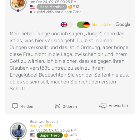
um Oct 24, 09, 05:00:25 PM
912
Hero Member
zuletzt aktiv vor einem Jahr
übersetzt mit
Mein lieber Junge und ich sagen „Junge“, denn das
ist es, was hier vor sich geht. Du bist in einen
Jungen verknallt und das ist in Ordnung, aber bringe
diese Frau nicht in die Lage, zwischen dir und ihrem
Gott zu wählen. Ich bin sicher, dass es gegen ihren
Glauben verstößt, untreu zu sein zu ihrem
Ehegelübde! Beobachten Sie von der Seitenlinie aus,
ob es so sein soll, machen Sie nicht den ersten
Schritt
Antworten
Melden
Zitieren
Beantwortet von
drpsyce38
um Oct 24, 09, 05:26:56 PM
1493
Super Hero