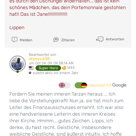
es durch den Dschungel widerhallen... das ist kein
schönes Mädchen, das dein Portemonnaie gestohlen
hat!! Das ist Jane!!!!!!!!!!!!!!!!
Lippen
Antworten
Melden
Zitieren
Beantwortet von
drpsyce38
um Oct 24, 09, 09:38:14 AM
1493
Super Hero
zuletzt aktiv vor einem Jahr
übersetzt mit
Fordern Sie meinen inneren Tarzan heraus ... Ich
liebe die Vorstellungskraft! Nun ja, sie hat mich zum
Leiter des Finanzausschusses ernannt. Ich war also
eine handverlesene Leiterin des inneren Kreises
ihrer Kirche. Hmmm....gutes Zeichen. Lipps, ich
denke, du hast recht. Geistliche, insbesondere
weibliche Geistliche, sind äußerst intuitiv. Ich hoffe