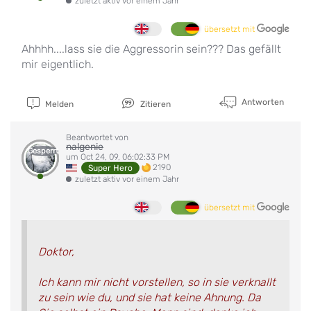
zuletzt aktiv vor einem Jahr
übersetzt mit
Ahhhh....lass sie die Aggressorin sein??? Das gefällt
mir eigentlich.
Antworten
Melden
Zitieren
Beantwortet von
nalgenie
Gesperrt
um Oct 24, 09, 06:02:33 PM
2190
Super Hero
zuletzt aktiv vor einem Jahr
übersetzt mit
Doktor,
Ich kann mir nicht vorstellen, so in sie verknallt
zu sein wie du, und sie hat keine Ahnung. Da