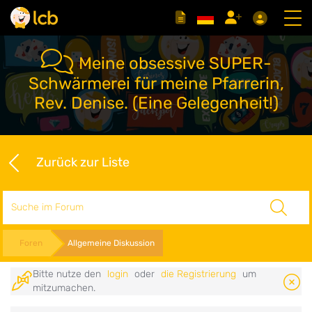
Meine obsessive SUPER-
Schwärmerei für meine Pfarrerin,
Rev. Denise. (Eine Gelegenheit!)
Zurück zur Liste
Suche
Foren
Allgemeine Diskussion
Bitte nutze den
login
oder
die Registrierung
um
mitzumachen.