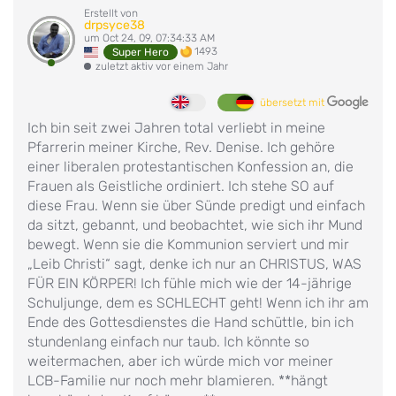
Erstellt von
drpsyce38
um Oct 24, 09, 07:34:33 AM
1493
Super Hero
zuletzt aktiv vor einem Jahr
übersetzt mit
Ich bin seit zwei Jahren total verliebt in meine
Pfarrerin meiner Kirche, Rev. Denise. Ich gehöre
einer liberalen protestantischen Konfession an, die
Frauen als Geistliche ordiniert. Ich stehe SO auf
diese Frau. Wenn sie über Sünde predigt und einfach
da sitzt, gebannt, und beobachtet, wie sich ihr Mund
bewegt. Wenn sie die Kommunion serviert und mir
„Leib Christi“ sagt, denke ich nur an CHRISTUS, WAS
FÜR EIN KÖRPER! Ich fühle mich wie der 14-jährige
Schuljunge, dem es SCHLECHT geht! Wenn ich ihr am
Ende des Gottesdienstes die Hand schüttle, bin ich
stundenlang einfach nur taub. Ich könnte so
weitermachen, aber ich würde mich vor meiner
LCB-Familie nur noch mehr blamieren. **hängt