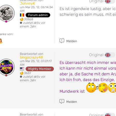
Beantwortet von
Original
JohnnyK
um Mar 25, 12, 06:14:34
Es ist irgendwie lustig, aber i
AM
schwierig es sein muss, mit ei
Forum admin
30868
zuletzt aktiv vor
einem Jahr
anke von:
Melden
Beantwortet von
Original
bingocrazy48
um Mar 25, 12, 07:01:17
Es überrascht mich immer wied
AM
Ich kann mir nicht einmal vors
Mighty Member
3637
aber ja, die Sache mit dem Ar
zuletzt aktiv vor
Ich bin froh, dass das Einzige
einem Jahr
Mundwerk ist
Melden
Beantwortet von
Original