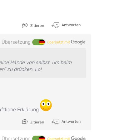
Antworten
Zitieren
Übersetzung
übersetzt mit
eine Hände von selbst, um beim
n“ zu drücken. Lol
aftliche Erklärung
Antworten
Zitieren
Übersetzung
übersetzt mit