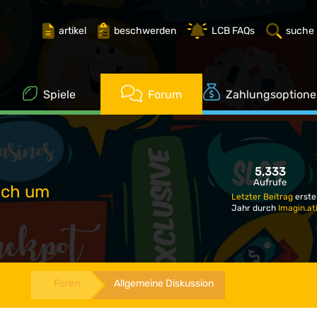
artikel
beschwerden
LCB FAQs
suche
Spiele
Forum
Zahlungsoption
5,333
Aufrufe
ich um
Letzter Beitrag
erste
Jahr durch
Imagin.at
Foren
Allgemeine Diskussion