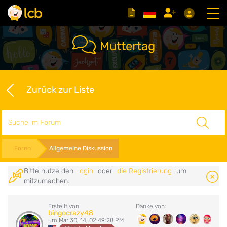
Muttertag
Zurück zur Liste
Suche
Foren
Allgemeine Diskussion
Bitte nutze den
login
oder
die Registrierung
um
mitzumachen.
Erstellt von
Danke von:
bingocrazy48
um Mar 30, 14, 02:49:28 PM