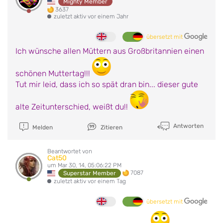
Mighty Member
3637
zuletzt aktiv vor einem Jahr
übersetzt mit
Ich wünsche allen Müttern aus Großbritannien einen
schönen Muttertag!!!
Tut mir leid, dass ich so spät dran bin... dieser gute
alte Zeitunterschied, weißt du!!
Antworten
Melden
Zitieren
Beantwortet von
Cat50
um Mar 30, 14, 05:06:22 PM
7087
Superstar Member
zuletzt aktiv vor einem Tag
übersetzt mit