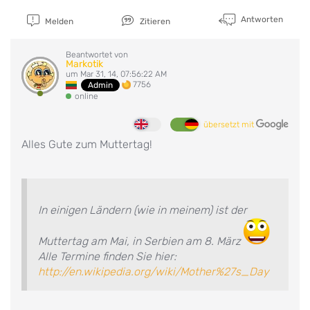
Antworten
Melden
Zitieren
Beantwortet von
Markotik
um Mar 31, 14, 07:56:22 AM
7756
Admin
online
übersetzt mit
Alles Gute zum Muttertag!
In einigen Ländern (wie in meinem) ist der
Muttertag am Mai, in Serbien am 8. März
Alle Termine finden Sie hier:
http://en.wikipedia.org/wiki/Mother%27s_Day