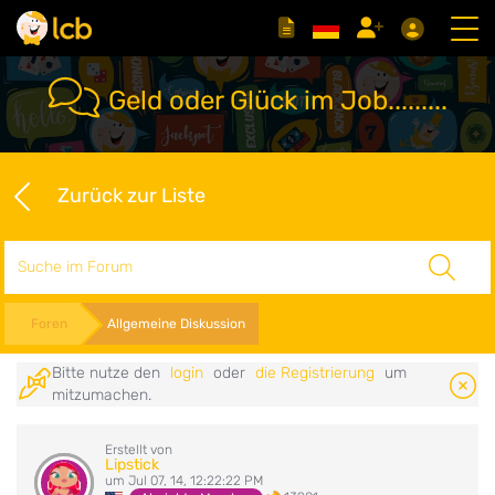
Geld oder Glück im Job.........
Zurück zur Liste
Suche
Foren
Allgemeine Diskussion
Bitte nutze den
login
oder
die Registrierung
um
mitzumachen.
Erstellt von
Lipstick
um Jul 07, 14, 12:22:22 PM