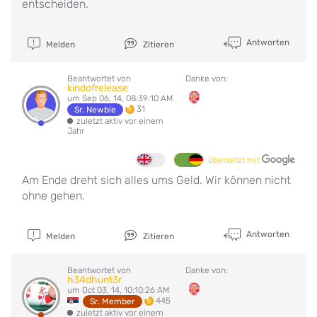
entscheiden.
Antworten
Melden
Zitieren
Beantwortet von
Danke von:
kindofrelease
um Sep 06, 14, 08:39:10 AM
31
Sr. Newbie
zuletzt aktiv vor einem
Jahr
übersetzt mit
Am Ende dreht sich alles ums Geld. Wir können nicht
ohne gehen.
Antworten
Melden
Zitieren
Beantwortet von
Danke von:
h34dhunt3r
um Oct 03, 14, 10:10:26 AM
445
Sr. Member
zuletzt aktiv vor einem