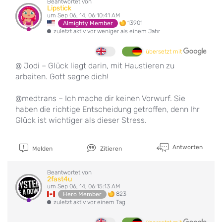
Beantwortet von
Lipstick
um Sep 06, 14, 06:10:41 AM
13901
Almighty Member
zuletzt aktiv vor weniger als einem Jahr
übersetzt mit
@ Jodi – Glück liegt darin, mit Haustieren zu
arbeiten. Gott segne dich!
@medtrans – Ich mache dir keinen Vorwurf. Sie
haben die richtige Entscheidung getroffen, denn Ihr
Glück ist wichtiger als dieser Stress.
Antworten
Melden
Zitieren
Beantwortet von
2fast4u
um Sep 06, 14, 06:15:13 AM
823
Hero Member
zuletzt aktiv vor einem Tag